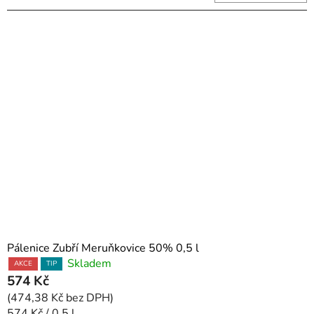
Pálenice Zubří Meruňkovice 50% 0,5 l
Skladem
AKCE
TIP
574 Kč
(474,38 Kč bez DPH)
Měrná
574 Kč / 0.5 l