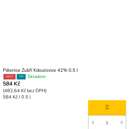
Pálenice Zubří Kdoulovice 42% 0,5 l
Skladem
AKCE
TIP
584 Kč
(482,64 Kč bez DPH)
Měrná
584 Kč / 0.5 l
cena: