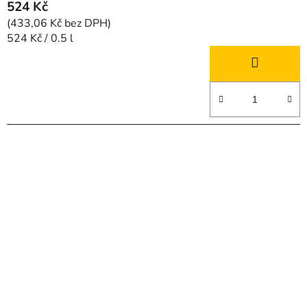
524 Kč
(433,06 Kč bez DPH)
Měrná
524 Kč / 0.5 l
cena: