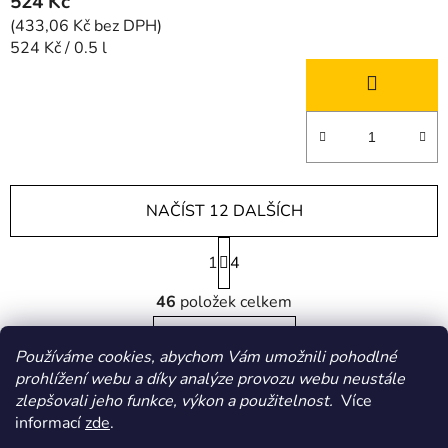
524 Kč
(433,06 Kč bez DPH)
Měrná
524 Kč / 0.5 l
cena:
NAČÍST 12 DALŠÍCH
S
1
t
4
r
O
á
46
položek celkem
v
n
l
k
NAHORU
á
Používáme cookies, abychom Vám umožnili pohodlné
o
d
v
prohlížení webu a díky analýze provozu webu neustále
a
á
zlepšovali jeho funkce, výkon a použitelnost.
Více
Z
c
n
informací
zde
.
á
í
í
HOMOLA-shop.cz
ZDE NAJDETE VÝDEJNÍ MÍSTO