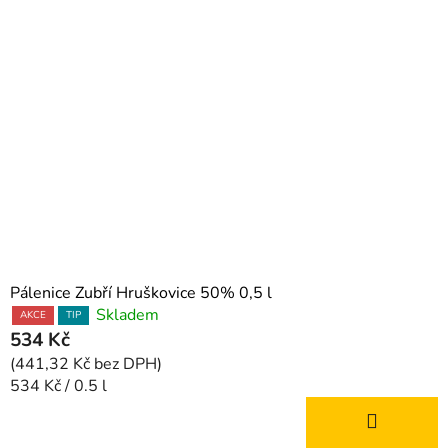
Pálenice Zubří Hruškovice 50% 0,5 l
Skladem
AKCE
TIP
534 Kč
(441,32 Kč bez DPH)
Měrná
534 Kč / 0.5 l
cena: