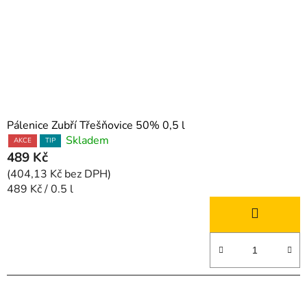
Pálenice Zubří Třešňovice 50% 0,5 l
Skladem
AKCE
TIP
489 Kč
(404,13 Kč bez DPH)
Měrná
489 Kč / 0.5 l
cena: