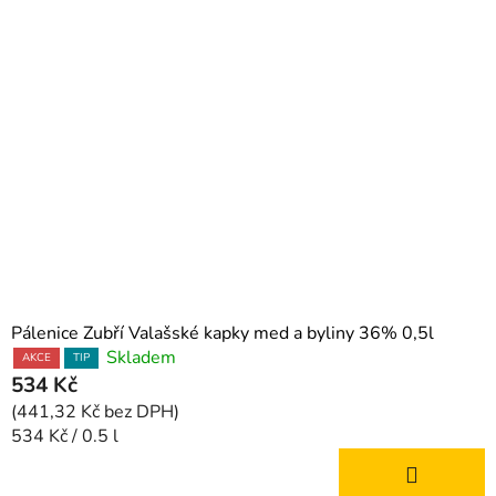
Pálenice Zubří Valašské kapky med a byliny 36% 0,5l
Skladem
AKCE
TIP
534 Kč
(441,32 Kč bez DPH)
Měrná
534 Kč / 0.5 l
cena: