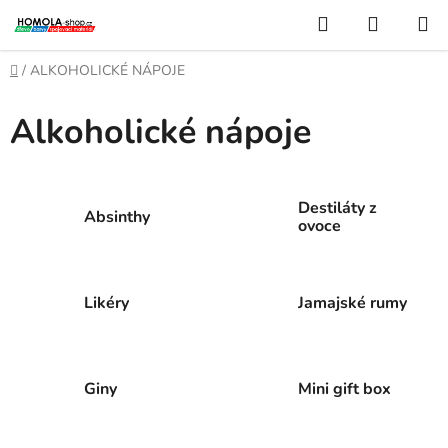
Přejít
Hledat
NÁKUP
na
KOŠÍK
obsah
Domů
/
ALKOHOLICKÉ NÁPOJE
Alkoholické nápoje
Destiláty z
Absinthy
ovoce
Likéry
Jamajské rumy
Giny
Mini gift box