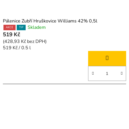
Pálenice Zubří Hruškovice Williams 42% 0,5l
Skladem
AKCE
TIP
519 Kč
(428,93 Kč bez DPH)
Měrná
519 Kč / 0.5 l
cena: