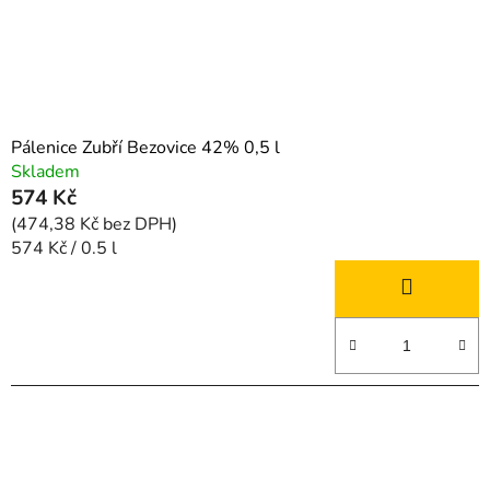
d
u
k
t
ů
Pálenice Zubří Bezovice 42% 0,5 l
Skladem
574 Kč
(474,38 Kč bez DPH)
Měrná
574 Kč / 0.5 l
cena: