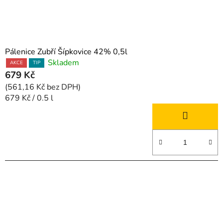
Pálenice Zubří Šípkovice 42% 0,5l
Skladem
AKCE
TIP
679 Kč
(561,16 Kč bez DPH)
Měrná
679 Kč / 0.5 l
cena: