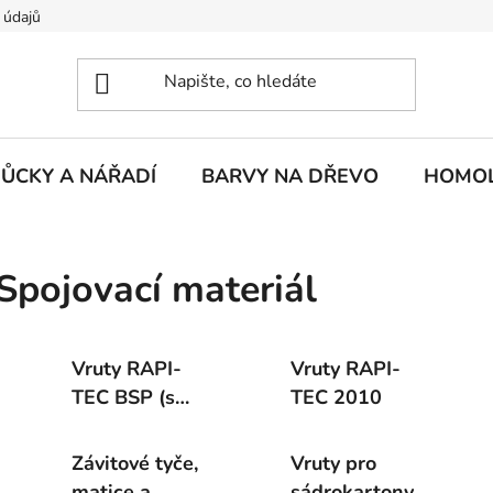
 údajů
ŮCKY A NÁŘADÍ
BARVY NA DŘEVO
HOMOL
Spojovací materiál
Vruty RAPI-
Vruty RAPI-
TEC BSP (s
TEC 2010
vrtací špičkou)
Závitové tyče,
Vruty pro
matice a
sádrokartony