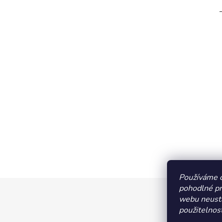
Používáme 
pohodlné pr
Z
webu neustá
á
použitelnost
p