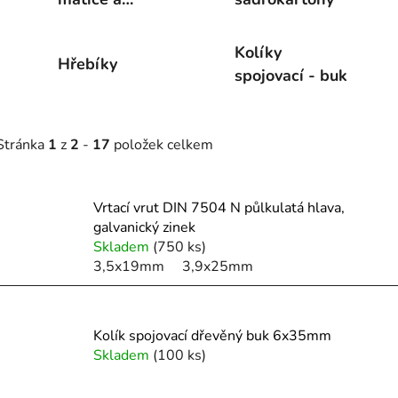
podložky
Kolíky
Hřebíky
spojovací - buk
Stránka
1
z
2
-
17
položek celkem
V
Vrtací vrut DIN 7504 N půlkulatá hlava,
ý
galvanický zinek
p
Skladem
(750 ks)
3,5x19mm
3,9x25mm
s
p
r
Kolík spojovací dřevěný buk 6x35mm
Skladem
(100 ks)
o
d