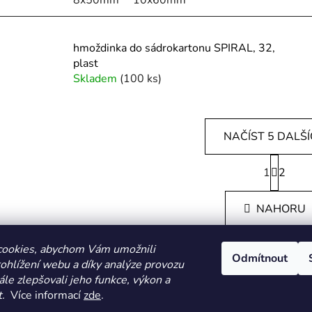
hmoždinka do sádrokartonu SPIRAL, 32,
plast
Skladem
(100 ks)
NAČÍST 5 DALŠ
S
1
t
2
O
r
v
á
l
NAHORU
n
á
k
d
o
cookies, abychom Vám umožnili
v
a
Odmítnout
ohlížení webu a díky analýze provozu
á
c
n
le zlepšovali jeho funkce, výkon a
í
í
.
Více informací
zde
.
HOMOLA-shop.cz
ZDE NAJDETE VÝDEJNÍ MÍSTO
p