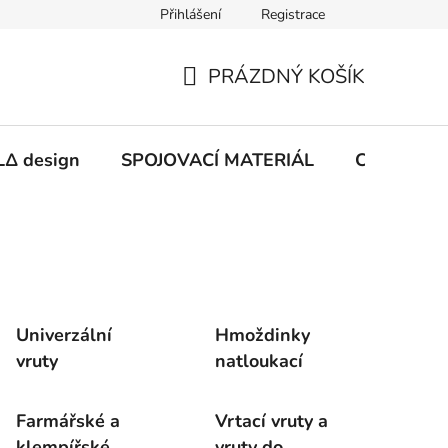
Přihlášení
Registrace
PRÁZDNÝ KOŠÍK
NÁKUPNÍ
KOŠÍK
Δ design
SPOJOVACÍ MATERIÁL
CHEMIE
Univerzální
Hmoždinky
vruty
natloukací
Farmářské a
Vrtací vruty a
klempířské
vruty do