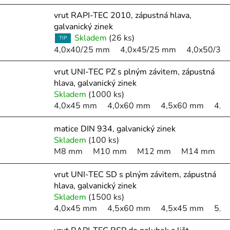
u
vrut RAPI-TEC 2010, zápustná hlava,
k
galvanický zinek
t
Skladem
(26 ks)
TIP
ů
4,0x40/25 mm
4,0x45/25 mm
4,0x50/30
vrut UNI-TEC PZ s plným závitem, zápustná
hlava, galvanický zinek
Skladem
(1000 ks)
4,0x45 mm
4,0x60 mm
4,5x60 mm
4,5
matice DIN 934, galvanický zinek
Skladem
(100 ks)
M8 mm
M10 mm
M12 mm
M14 mm
vrut UNI-TEC SD s plným závitem, zápustná
hlava, galvanický zinek
Skladem
(1500 ks)
4,0x45 mm
4,5x60 mm
4,5x45 mm
5,0