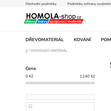
Přejít
Obchodní podmínky
Podmínky ochrany osobních
na
obsah
DŘEVOMATERIÁL
KOVÁNÍ
POM
Domů
/
SPOJOVACÍ MATERIÁL
P
o
Cena
s
0
Kč
1240
Kč
t
r
a
n
n
í