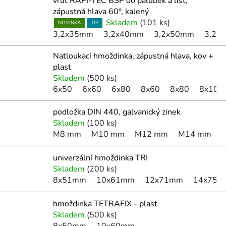
vrut RAPI-TEC BSP do palubek a lišt,
zápustná hlava 60°, kalený
Skladem
(101 ks)
NOVINKA
TIP
3,2x35mm
3,2x40mm
3,2x50mm
3,2x
Natloukací hmoždinka, zápustná hlava, kov +
plast
Skladem
(500 ks)
6x50
6x60
6x80
8x60
8x80
8x100
podložka DIN 440, galvanický zinek
Skladem
(100 ks)
M8 mm
M10 mm
M12 mm
M14 mm
univerzální hmoždinka TRI
Skladem
(200 ks)
8x51mm
10x61mm
12x71mm
14x75
hmoždinka TETRAFIX - plast
Skladem
(500 ks)
8x50mm
10x60mm