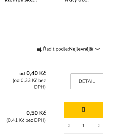
vruty
plechu
Ř
Řadit podle:
Nejlevnější
a
z
e
0,40 Kč
od
n
(od 0,33 Kč bez
DETAIL
í
DPH)
p
r
o
0,50 Kč
d
(0,41 Kč bez DPH)
u
k