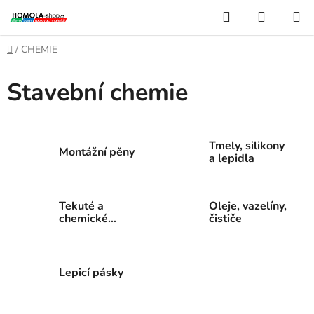
Přejít
Hledat
NÁKUP
na
KOŠÍK
obsah
Domů
/
CHEMIE
Stavební chemie
Tmely, silikony
Montážní pěny
a lepidla
Tekuté a
Oleje, vazelíny,
chemické
čističe
kotvy
Lepicí pásky