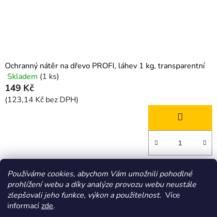
Ochranný nátěr na dřevo PROFI, láhev 1 kg, transparentní
Skladem
(1 ks)
Průměrné
149 Kč
hodnocení
produktu
(123,14 Kč bez DPH)
je
3,0
z
5
hvězdiček.
2
položek celkem
Používáme cookies, abychom Vám umožnili pohodlné
O
prohlížení webu a díky analýze provozu webu neustále
v
zlepšovali jeho funkce, výkon a použitelnost.
Více
l
Z
informací
zde
.
á
á
HOMOLA-shop.cz
ZDE NAJDETE VÝDEJNÍ MÍSTO