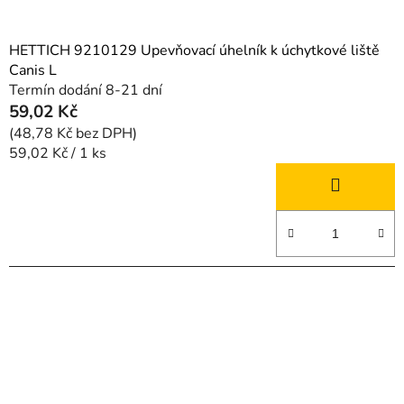
HETTICH 9210129 Upevňovací úhelník k úchytkové liště
Canis L
Termín dodání 8-21 dní
59,02 Kč
(48,78 Kč bez DPH)
Měrná
59,02 Kč / 1 ks
cena: