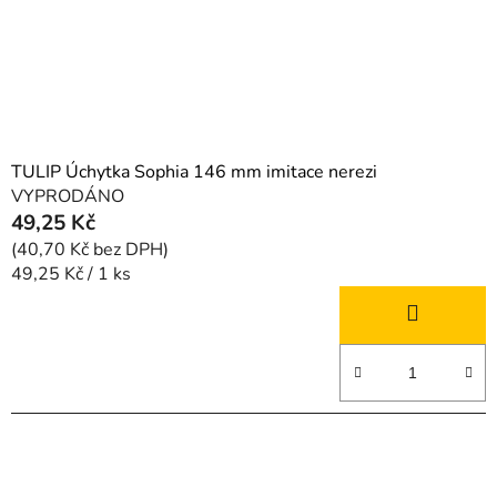
TULIP Úchytka Sophia 146 mm imitace nerezi
VYPRODÁNO
49,25 Kč
(40,70 Kč bez DPH)
Měrná
49,25 Kč / 1 ks
cena: