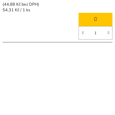
(44,88 Kč bez DPH)
Měrná
54,31 Kč / 1 ks
cena: