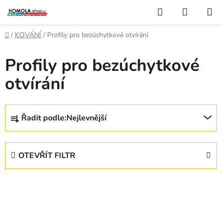
Přejít
Hledat
NÁKUP
na
KOŠÍK
obsah
Domů
/
KOVÁNÍ
/
Profily pro bezúchytkové otvírání
Profily pro bezúchytkové
otvírání
Ř
Řadit podle:
Nejlevnější
a
z
e
OTEVŘÍT FILTR
n
í
V
p
ý
r
p
o