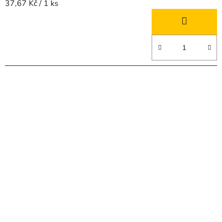
Měrná
37,67 Kč / 1 ks
cena: