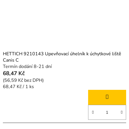
HETTICH 9210143 Upevňovací úhelník k úchytkové liště
Canis C
Termín dodání 8-21 dní
68,47 Kč
(56,59 Kč bez DPH)
Měrná
68,47 Kč / 1 ks
cena: