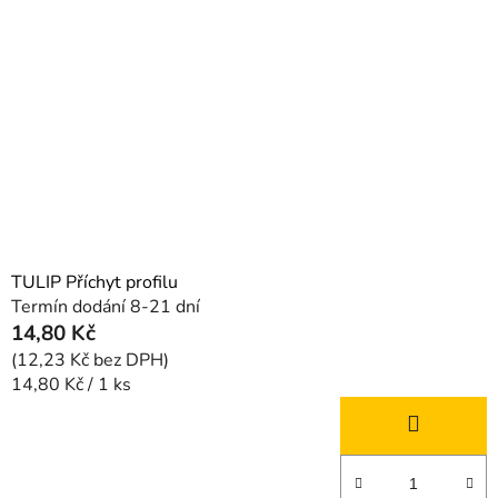
i
d
s
u
p
k
r
t
o
ů
d
u
k
t
ů
TULIP Příchyt profilu
Termín dodání 8-21 dní
14,80 Kč
(12,23 Kč bez DPH)
Měrná
14,80 Kč / 1 ks
cena: