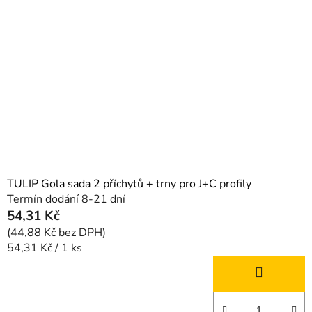
TULIP Gola sada 2 příchytů + trny pro J+C profily
Termín dodání 8-21 dní
54,31 Kč
(44,88 Kč bez DPH)
Měrná
54,31 Kč / 1 ks
cena: