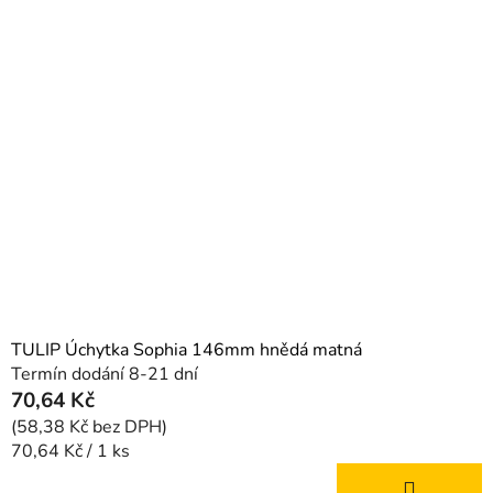
TULIP Úchytka Sophia 146mm hnědá matná
Termín dodání 8-21 dní
70,64 Kč
(58,38 Kč bez DPH)
Měrná
70,64 Kč / 1 ks
cena: