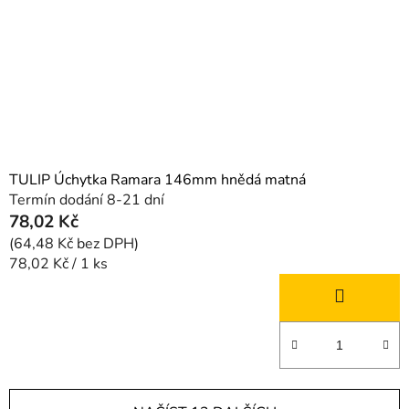
TULIP Úchytka Ramara 146mm hnědá matná
Termín dodání 8-21 dní
78,02 Kč
(64,48 Kč bez DPH)
Měrná
78,02 Kč / 1 ks
cena: