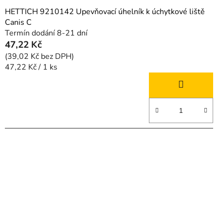
HETTICH 9210142 Upevňovací úhelník k úchytkové liště
Canis C
Termín dodání 8-21 dní
47,22 Kč
(39,02 Kč bez DPH)
Měrná
47,22 Kč / 1 ks
cena: