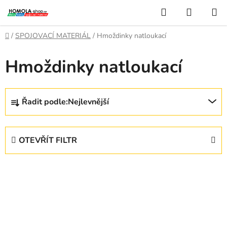
Přejít
Hledat
NÁKUP
na
KOŠÍK
obsah
Domů
/
SPOJOVACÍ MATERIÁL
/
Hmoždinky natloukací
Hmoždinky natloukací
Ř
Řadit podle:
Nejlevnější
a
z
e
OTEVŘÍT FILTR
n
í
V
p
ý
r
p
o
i
d
s
u