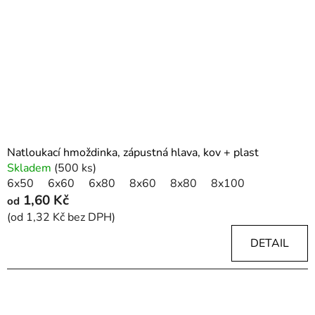
p
k
r
t
o
ů
d
u
k
t
ů
Natloukací hmoždinka, zápustná hlava, kov + plast
Skladem
(500 ks)
6x50
6x60
6x80
8x60
8x80
8x100
1,60 Kč
od
(od 1,32 Kč bez DPH)
DETAIL