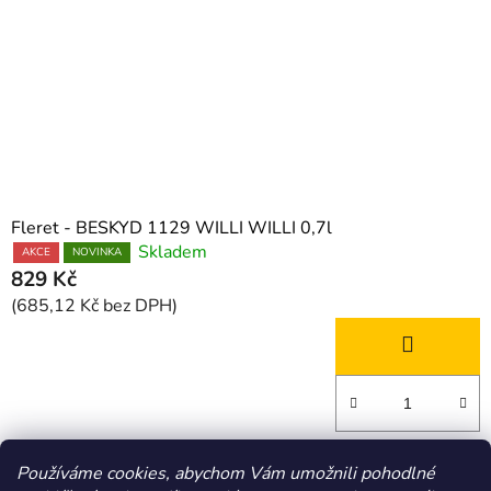
Fleret - BESKYD 1129 WILLI WILLI 0,7l
Skladem
AKCE
NOVINKA
829 Kč
(685,12 Kč bez DPH)
6
položek celkem
Používáme cookies, abychom Vám umožnili pohodlné
O