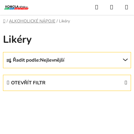
Přejít
Hledat
NÁKUP
na
KOŠÍK
obsah
Domů
/
ALKOHOLICKÉ NÁPOJE
/
Likéry
Likéry
Ř
Řadit podle:
Nejlevnější
a
z
e
OTEVŘÍT FILTR
n
í
V
p
ý
r
p
o
i
d
s
u