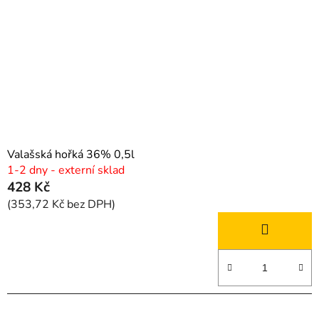
p
k
r
t
o
ů
d
u
k
t
ů
Valašská hořká 36% 0,5l
1-2 dny - externí sklad
428 Kč
(353,72 Kč bez DPH)