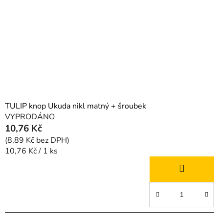
p
k
r
t
o
ů
d
u
k
t
ů
TULIP knop Ukuda nikl matný + šroubek
VYPRODÁNO
10,76 Kč
(8,89 Kč bez DPH)
Měrná
10,76 Kč / 1 ks
cena: