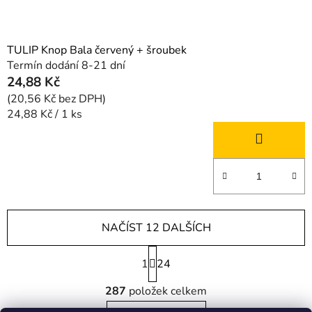
TULIP Knop Bala červený + šroubek
Termín dodání 8-21 dní
24,88 Kč
(20,56 Kč bez DPH)
Měrná
24,88 Kč / 1 ks
cena:
NAČÍST 12 DALŠÍCH
S
1
t
24
r
O
á
287
položek celkem
v
n
l