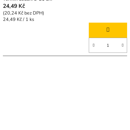
24,49 Kč
(20,24 Kč bez DPH)
Měrná
24,49 Kč / 1 ks
cena: