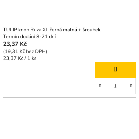
TULIP knop Ruza XL černá matná + šroubek
Termín dodání 8-21 dní
23,37 Kč
(19,31 Kč bez DPH)
Měrná
23,37 Kč / 1 ks
cena: