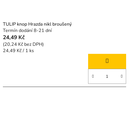
TULIP knop Hrazda nikl broušený
Termín dodání 8-21 dní
24,49 Kč
(20,24 Kč bez DPH)
Měrná
24,49 Kč / 1 ks
cena: