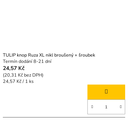
TULIP knop Ruza XL nikl broušený + šroubek
Termín dodání 8-21 dní
24,57 Kč
(20,31 Kč bez DPH)
Měrná
24,57 Kč / 1 ks
cena: