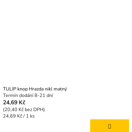
TULIP knop Hrazda nikl matný
Termín dodání 8-21 dní
24,69 Kč
(20,40 Kč bez DPH)
Měrná
24,69 Kč / 1 ks
cena: