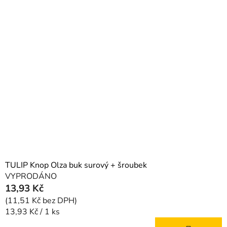
TULIP Knop Olza buk surový + šroubek
VYPRODÁNO
13,93 Kč
(11,51 Kč bez DPH)
Měrná
13,93 Kč / 1 ks
cena: