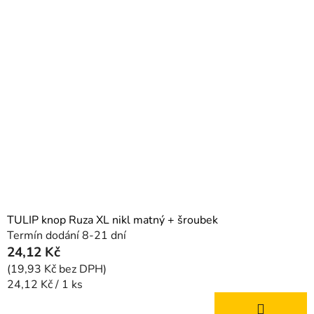
TULIP knop Ruza XL nikl matný + šroubek
Termín dodání 8-21 dní
24,12 Kč
(19,93 Kč bez DPH)
Měrná
24,12 Kč / 1 ks
cena: