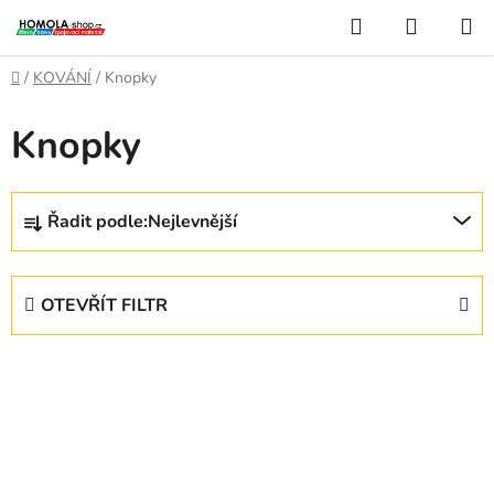
Přejít
Hledat
NÁKUP
na
KOŠÍK
obsah
Domů
/
KOVÁNÍ
/
Knopky
Knopky
Ř
Řadit podle:
Nejlevnější
a
z
e
OTEVŘÍT FILTR
n
í
V
p
ý
r
p
o
i
d
s
u