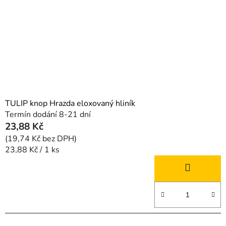
TULIP knop Hrazda eloxovaný hliník
Termín dodání 8-21 dní
23,88 Kč
(19,74 Kč bez DPH)
Měrná
23,88 Kč / 1 ks
cena: