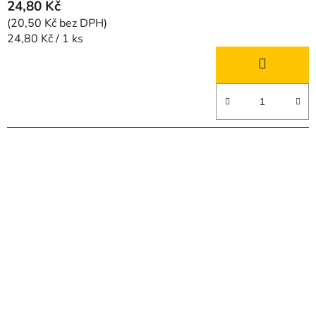
24,80 Kč
(20,50 Kč bez DPH)
Měrná
24,80 Kč / 1 ks
cena: