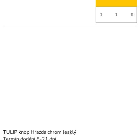
TULIP knop Hrazda chrom lesklý
Termín dodání 8-21 dní