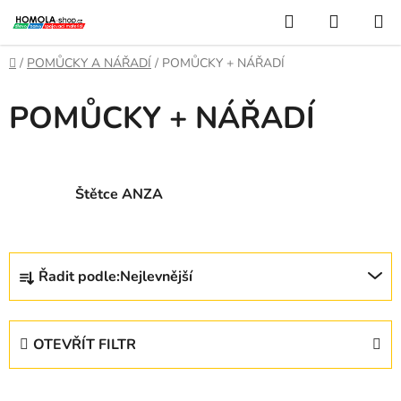
Přejít
Hledat
NÁKUP
na
KOŠÍK
obsah
Domů
/
POMŮCKY A NÁŘADÍ
/
POMŮCKY + NÁŘADÍ
POMŮCKY + NÁŘADÍ
Štětce ANZA
Ř
Řadit podle:
Nejlevnější
a
z
e
OTEVŘÍT FILTR
n
í
V