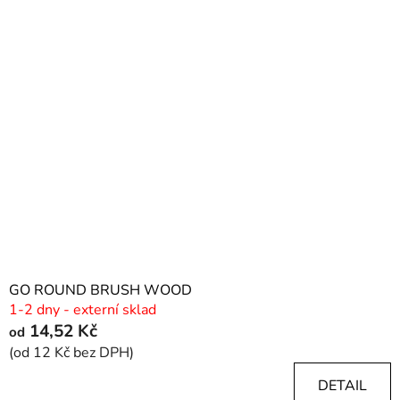
p
ý
r
p
o
i
d
s
u
p
k
r
t
o
ů
d
u
k
t
ů
GO ROUND BRUSH WOOD
1-2 dny - externí sklad
14,52 Kč
od
(od 12 Kč bez DPH)
DETAIL