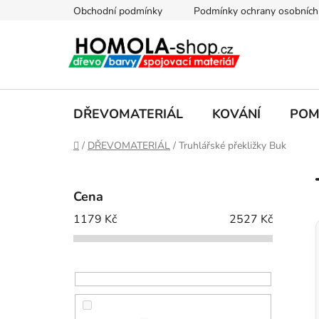
Přejít
Obchodní podmínky
Podmínky ochrany osobních
na
obsah
DŘEVOMATERIÁL
KOVÁNÍ
POM
Domů
/
DŘEVOMATERIÁL
/
Truhlářské překližky Buk
P
o
Cena
s
1179
Kč
2527
Kč
t
r
a
n
n
í