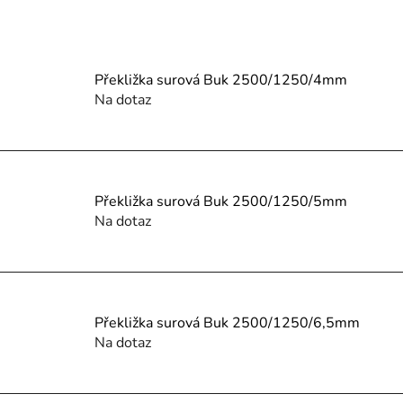
V
ý
Překližka surová Buk 2500/1250/4mm
p
Na dotaz
s
p
r
o
Překližka surová Buk 2500/1250/5mm
Na dotaz
d
u
k
t
ů
Překližka surová Buk 2500/1250/6,5mm
Na dotaz