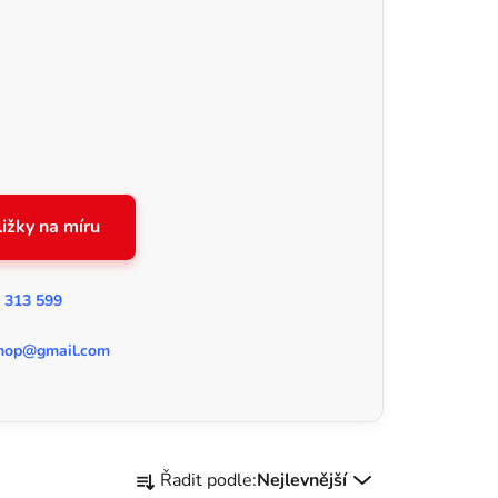
ižky na míru
 313 599
hop@gmail.com
Ř
Řadit podle:
Nejlevnější
a