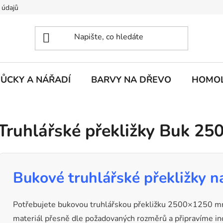
 údajů
ŮCKY A NÁŘADÍ
BARVY NA DŘEVO
HOMOL
Truhlářské překližky Buk 
Bukové truhlářské překližky n
Potřebujete bukovou truhlářskou překližku 2500×1250 
materiál přesně dle požadovaných rozměrů a připravíme in