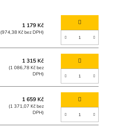
z
e
n
1 179 Kč
í
(974,38 Kč bez DPH)
p
r
o
d
1 315 Kč
u
(1 086,78 Kč bez
k
DPH)
t
ů
1 659 Kč
(1 371,07 Kč bez
DPH)