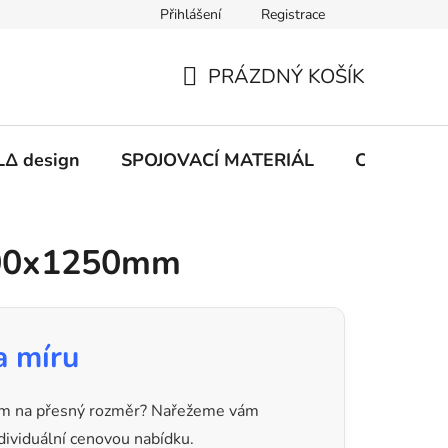
Přihlášení
Registrace
PRÁZDNÝ KOŠÍK
NÁKUPNÍ
KOŠÍK
Δ design
SPOJOVACÍ MATERIÁL
CHEMIE
2500x1250mm
a míru
mm na přesný rozměr? Nařežeme vám
dividuální cenovou nabídku.