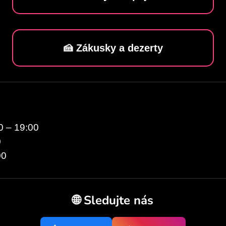
🍰 Zákusky a dezerty
0 – 19:00
0
00
🌐 Sledujte nás