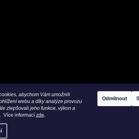
cookies, abychom Vám umožnili
Odmítnout
S
ohlížení webu a díky analýze provozu
le zlepšovali jeho funkce, výkon a
📍 Zobrazit na mapě / Navigovat
.
Více informací
zde
.
í