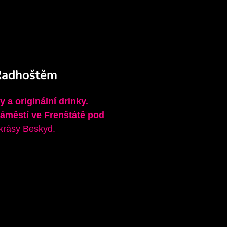
 Radhoštěm
 a originální drinky.
áměstí ve Frenštátě pod
 krásy Beskyd.