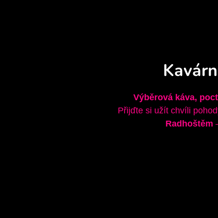
Kavárn
Výběrová káva, pocti
Přijďte si užít chvíli poh
Radhoštěm
–