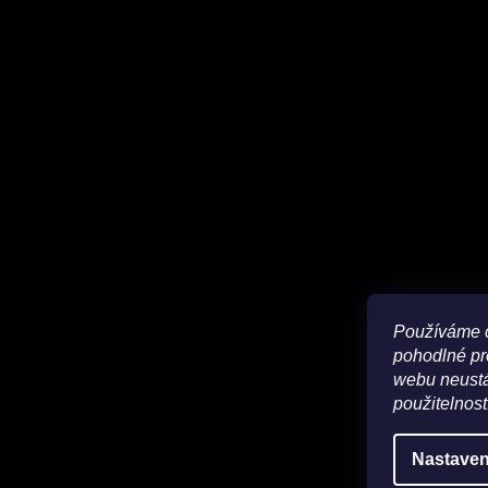
Používáme 
pohodlné pr
webu neustá
použitelnost
Nastaven