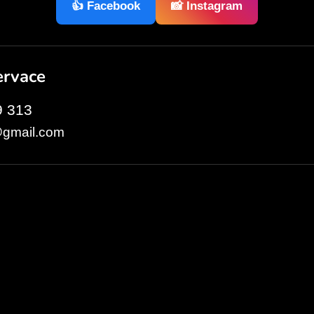
👍 Facebook
📸 Instagram
ervace
9 313
@gmail.com