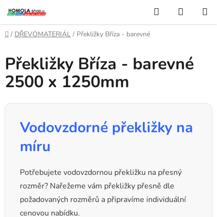
Přejít
Hledat
NÁKUP
na
KOŠÍK
obsah
Domů
/
DŘEVOMATERIÁL
/
Překližky Bříza - barevné
Překližky Bříza - barevné
2500 x 1250mm
Vodovzdorné překližky na
míru
Potřebujete vodovzdornou překližku na přesný
rozměr? Nařežeme vám překližky přesně dle
požadovaných rozměrů a připravíme individuální
cenovou nabídku.