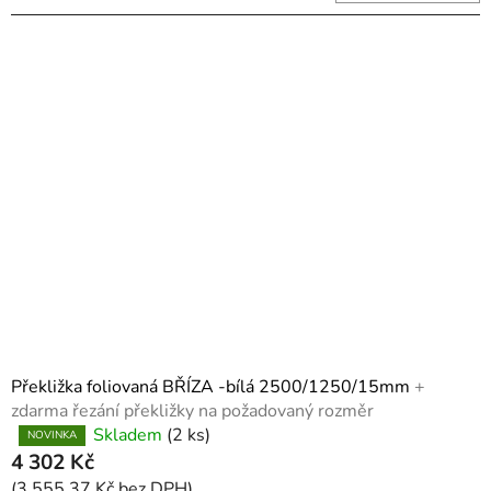
Překližka foliovaná BŘÍZA -bílá 2500/1250/15mm
+
zdarma řezání překližky na požadovaný rozměr
Skladem
(2 ks)
Průměrné
NOVINKA
4 302 Kč
hodnocení
produktu
(3 555,37 Kč bez DPH)