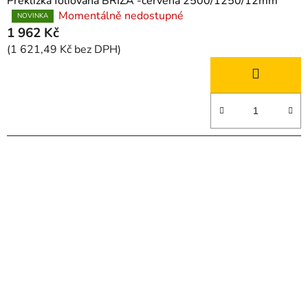
Překližka foliovaná BŘÍZA -červená 2500/1250/12mm
Momentálně nedostupné
Průměrné
NOVINKA
1 962 Kč
hodnocení
produktu
(1 621,49 Kč bez DPH)
je
1,8
z
5
hvězdiček.