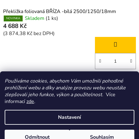
Překližka foliovaná BŘÍZA -bílá 2500/1250/18mm
Skladem
(1 ks)
NOVINKA
4 688 Kč
(3 874,38 Kč bez DPH)
6
položek celkem
Používáme cookies, abychom Vám umožnili pohodlné
O
prohlížení webu a díky analýze provozu webu neustále
v
zlepšovali jeho funkce, výkon a použitelnost.
Více
l
Z
informací
zde
.
á
á
HOMOLA-shop.cz
ZDE NAJDETE VÝDEJNÍ MÍSTO
d
p
a
Nastavení
a
c
t
í
Vytvořil Shoptet
p
í
Odmítnout
Souhlasím
Copyright 2026
Homola-shop
. Všechna práva