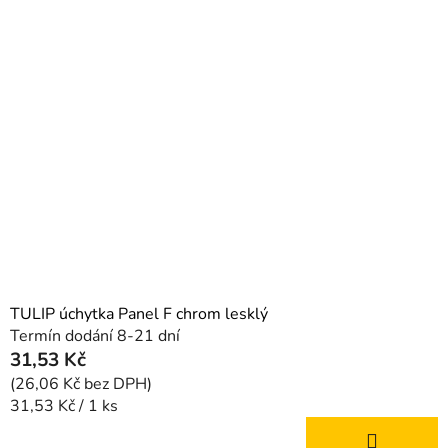
TULIP úchytka Panel F chrom lesklý
Termín dodání 8-21 dní
31,53 Kč
(26,06 Kč bez DPH)
Měrná
31,53 Kč / 1 ks
cena: