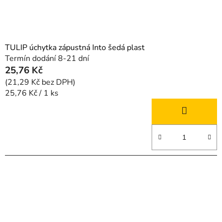
TULIP úchytka zápustná Into šedá plast
Termín dodání 8-21 dní
25,76 Kč
(21,29 Kč bez DPH)
Měrná
25,76 Kč / 1 ks
cena: