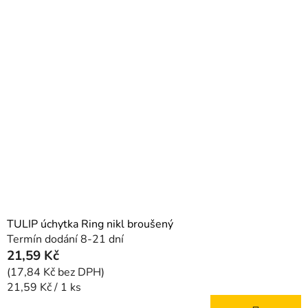
TULIP úchytka Ring nikl broušený
Termín dodání 8-21 dní
21,59 Kč
(17,84 Kč bez DPH)
Měrná
21,59 Kč / 1 ks
cena: