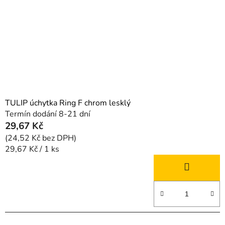
TULIP úchytka Ring F chrom lesklý
Termín dodání 8-21 dní
29,67 Kč
(24,52 Kč bez DPH)
Měrná
29,67 Kč / 1 ks
cena: