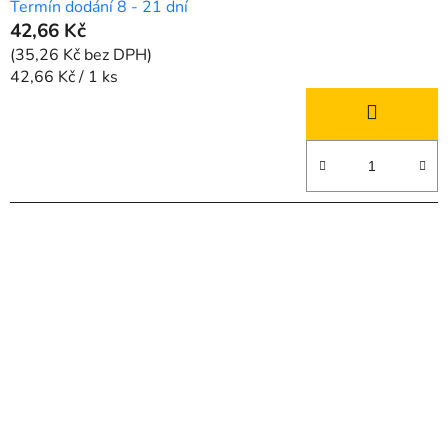
Termín dodání 8 - 21 dní
42,66 Kč
(35,26 Kč bez DPH)
Měrná
42,66 Kč / 1 ks
cena: