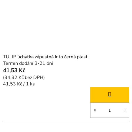
TULIP úchytka zápustná Into černá plast
Termín dodání 8-21 dní
41,53 Kč
(34,32 Kč bez DPH)
Měrná
41,53 Kč / 1 ks
cena: