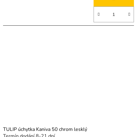
TULIP úchytka Kaniva 50 chrom lesklý
Termín dodání 8-21 dní