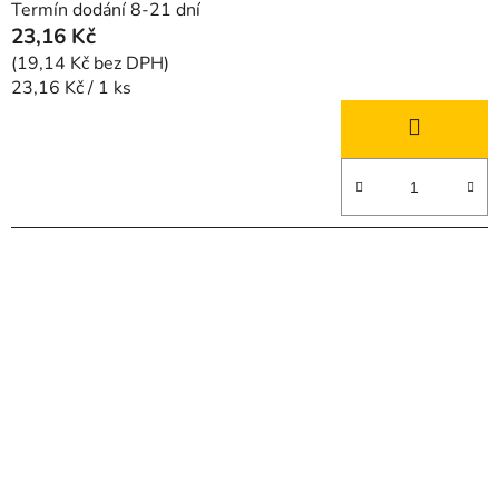
Termín dodání 8-21 dní
23,16 Kč
(19,14 Kč bez DPH)
Měrná
23,16 Kč / 1 ks
cena: