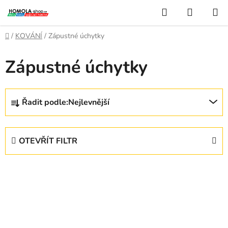
Přejít
Hledat
NÁKUP
na
KOŠÍK
obsah
Domů
/
KOVÁNÍ
/
Zápustné úchytky
Zápustné úchytky
Ř
Řadit podle:
Nejlevnější
a
z
e
OTEVŘÍT FILTR
n
í
V
p
ý
r
p
o
i
d
s
u