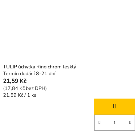
p
k
r
t
o
ů
d
u
k
t
ů
TULIP úchytka Ring chrom lesklý
Termín dodání 8-21 dní
21,59 Kč
(17,84 Kč bez DPH)
Měrná
21,59 Kč / 1 ks
cena: