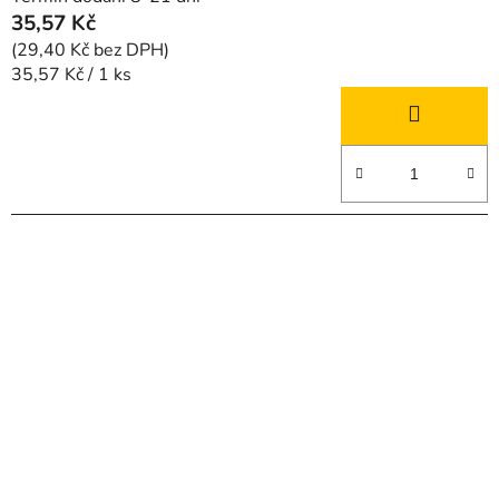
35,57 Kč
(29,40 Kč bez DPH)
Měrná
35,57 Kč / 1 ks
cena: