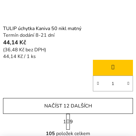
TULIP úchytka Kaniva 50 nikl matný
Termín dodání 8-21 dní
44,14 Kč
(36,48 Kč bez DPH)
Měrná
44,14 Kč / 1 ks
cena:
NAČÍST 12 DALŠÍCH
S
1
t
9
r
O
á
105
položek celkem
v