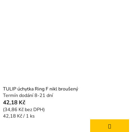
TULIP úchytka Ring F nikl broušený
Termín dodání 8-21 dní
42,18 Kč
(34,86 Kč bez DPH)
Měrná
42,18 Kč / 1 ks
cena: