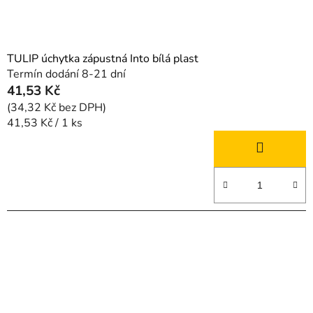
TULIP úchytka zápustná Into bílá plast
Termín dodání 8-21 dní
41,53 Kč
(34,32 Kč bez DPH)
Měrná
41,53 Kč / 1 ks
cena: