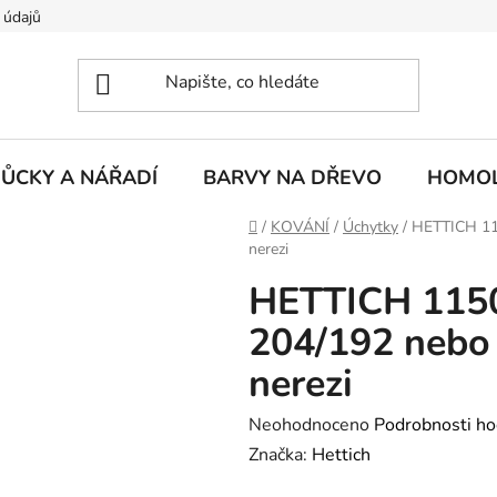
 údajů
ŮCKY A NÁŘADÍ
BARVY NA DŘEVO
HOMOL
Domů
/
KOVÁNÍ
/
Úchytky
/
HETTICH 11
nerezi
HETTICH 115
204/192 nebo
nerezi
Průměrné
Neohodnoceno
Podrobnosti ho
hodnocení
Značka:
Hettich
produktu