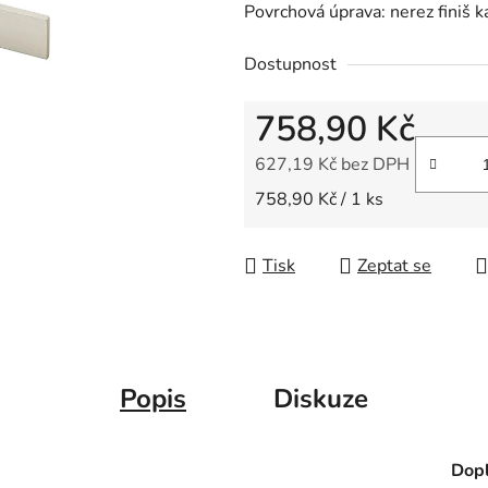
Povrchová úprava: nerez finiš 
je
0,0
Dostupnost
z
5
758,90 Kč
hvězdiček.
627,19 Kč bez DPH
Měrná cena:
758,90 Kč / 1 ks
Tisk
Zeptat se
Popis
Diskuze
Dopl