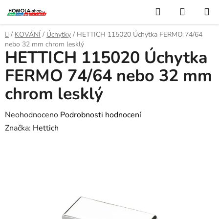
Přejít
Hledat
NÁKUP
na
KOŠÍK
obsah
Domů
/
KOVÁNÍ
/
Úchytky
/
HETTICH 115020 Úchytka FERMO 74/64
nebo 32 mm chrom lesklý
HETTICH 115020 Úchytka
FERMO 74/64 nebo 32 mm
chrom lesklý
Průměrné
Neohodnoceno
Podrobnosti hodnocení
hodnocení
Značka:
Hettich
produktu
je
0,0
z
5
hvězdiček.