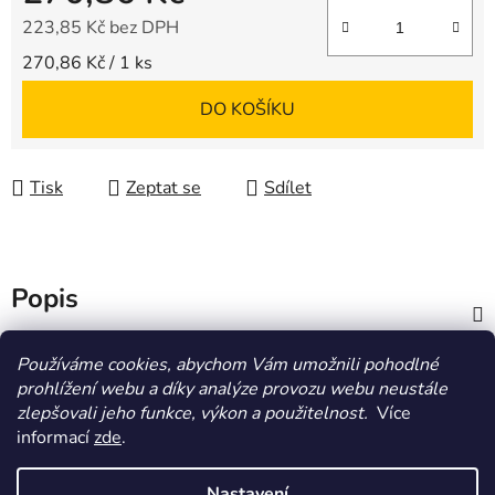
223,85 Kč bez DPH
Měrná cena:
270,86 Kč / 1 ks
DO KOŠÍKU
Tisk
Zeptat se
Sdílet
Popis
Diskuze
Používáme cookies, abychom Vám umožnili pohodlné
prohlížení webu a díky analýze provozu webu neustále
zlepšovali jeho funkce, výkon a použitelnost.
Více
Z
informací
zde
.
á
HOMOLA-shop.cz
ZDE NAJDETE VÝDEJNÍ MÍSTO
p
Nastavení