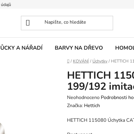
 údajů
ŮCKY A NÁŘADÍ
BARVY NA DŘEVO
HOMOL
Domů
/
KOVÁNÍ
/
Úchytky
/
HETTICH 11
HETTICH 115
199/192 imita
Průměrné
Neohodnoceno
Podrobnosti ho
hodnocení
Značka:
Hettich
produktu
HETTICH 115080 Úchytka CAT
je
0,0