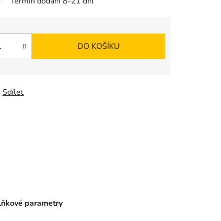
Termín dodání 8-21 dní
DO KOŠÍKU
Sdílet
ňkové parametry