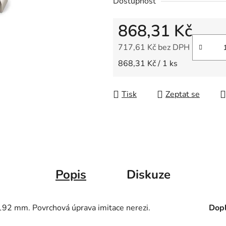
Dostupnost
z
5
868,31 Kč
hvězdiček.
717,61 Kč bez DPH
Měrná cena:
868,31 Kč / 1 ks
Tisk
Zeptat se
Popis
Diskuze
92 mm. Povrchová úprava imitace nerezi.
Dopl