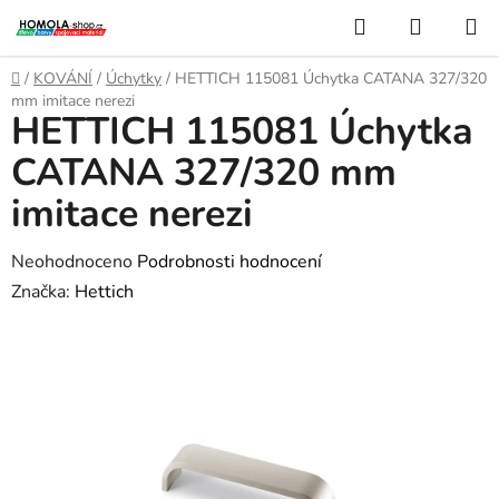
Přejít
Hledat
NÁKUP
na
KOŠÍK
obsah
Domů
/
KOVÁNÍ
/
Úchytky
/
HETTICH 115081 Úchytka CATANA 327/320
mm imitace nerezi
HETTICH 115081 Úchytka
CATANA 327/320 mm
imitace nerezi
Průměrné
Neohodnoceno
Podrobnosti hodnocení
hodnocení
Značka:
Hettich
produktu
je
0,0
z
5
hvězdiček.