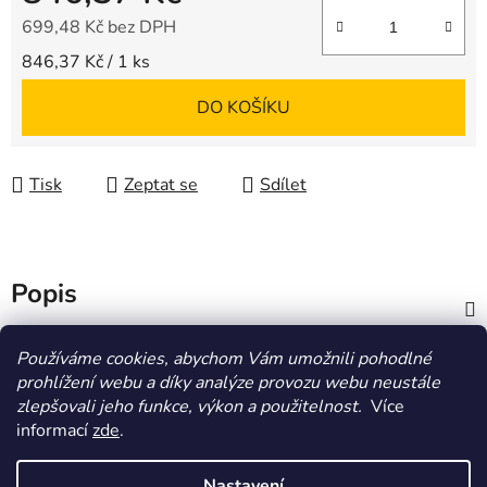
699,48 Kč bez DPH
Měrná cena:
846,37 Kč / 1 ks
DO KOŠÍKU
Tisk
Zeptat se
Sdílet
Popis
Diskuze
Používáme cookies, abychom Vám umožnili pohodlné
prohlížení webu a díky analýze provozu webu neustále
zlepšovali jeho funkce, výkon a použitelnost.
Více
Z
informací
zde
.
á
HOMOLA-shop.cz
ZDE NAJDETE VÝDEJNÍ MÍSTO
p
Nastavení