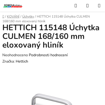
Přejít
Hledat
NÁKUP
na
KOŠÍK
obsah
Domů
/
KOVÁNÍ
/
Úchytky
/
HETTICH 115148 Úchytka CULMEN
168/160 mm eloxovaný hliník
HETTICH 115148 Úchytka
CULMEN 168/160 mm
eloxovaný hliník
Průměrné
Neohodnoceno
Podrobnosti hodnocení
hodnocení
Značka:
Hettich
produktu
je
0,0
z
5
hvězdiček.