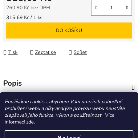
260,90 Kč bez DPH
Měrná cena:
315,69 Kč / 1 ks
DO KOŠÍKU
Tisk
Zeptat se
Sdílet
Popis
Diskuze
Používáme cookies, abychom Vám umožnili pohodlné
prohlížení webu a díky analýze provozu webu neustále
zlepšovali jeho funkce, výkon a použitelnost.
Více
Z
informací
zde
.
á
HOMOLA-shop.cz
ZDE NAJDETE VÝDEJNÍ MÍSTO
p
Nastavení