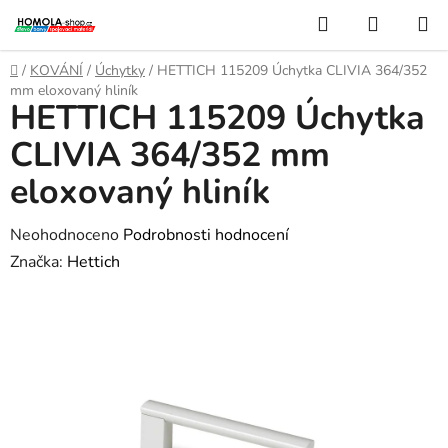
Přejít
Hledat
NÁKUP
na
KOŠÍK
obsah
Domů
/
KOVÁNÍ
/
Úchytky
/
HETTICH 115209 Úchytka CLIVIA 364/352
mm eloxovaný hliník
HETTICH 115209 Úchytka
CLIVIA 364/352 mm
eloxovaný hliník
Průměrné
Neohodnoceno
Podrobnosti hodnocení
hodnocení
Značka:
Hettich
produktu
je
0,0
z
5
hvězdiček.