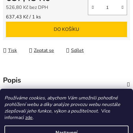
526,80 Kč bez DPH
Měrná cena:
637,43 Kč / 1 ks
DO KOŠÍKU
Tisk
Zeptat se
Sdílet
Popis
Diskuze
Používáme cookies, abychom Vám umožnili pohodlné
prohlížení webu a díky analýze provozu webu neustále
zlepšovali jeho funkce, výkon a použitelnost.
Více
Z
informací
zde
.
á
HOMOLA-shop.cz
ZDE NAJDETE VÝDEJNÍ MÍSTO
p
Nastavení