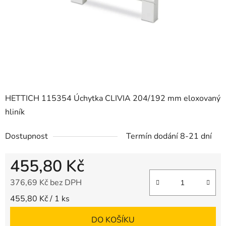
HETTICH 115354 Úchytka CLIVIA 204/192 mm eloxovaný
hliník
Dostupnost
Termín dodání 8-21 dní
455,80 Kč
376,69 Kč bez DPH
Měrná cena:
455,80 Kč / 1 ks
DO KOŠÍKU