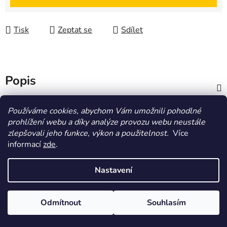
Tisk
Zeptat se
Sdílet
Popis
Diskuze
Používáme cookies, abychom Vám umožnili pohodlné
prohlížení webu a díky analýze provozu webu neustále
zlepšovali jeho funkce, výkon a použitelnost.
Více
Z
informací
zde
.
á
HOMOLA-shop.cz
ZDE NAJDETE VÝDEJNÍ MÍSTO
p
Nastavení
a
t
Vytvořil Shoptet
Odmítnout
Souhlasím
í
Copyright 2026
Homola-shop
. Všechna práva
vyhrazena.
Upravit nastavení cookies