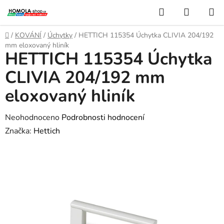
Přejít
Hledat
NÁKUP
na
KOŠÍK
obsah
Domů
/
KOVÁNÍ
/
Úchytky
/
HETTICH 115354 Úchytka CLIVIA 204/192
mm eloxovaný hliník
HETTICH 115354 Úchytka
CLIVIA 204/192 mm
eloxovaný hliník
Průměrné
Neohodnoceno
Podrobnosti hodnocení
hodnocení
Značka:
Hettich
produktu
je
0,0
z
5
hvězdiček.