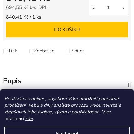
694,55 Kč bez DPH
Měrná cena:
840,41 Kč / 1 ks
DO KOŠÍKU
Tisk
Zeptat se
Sdílet
Popis
Diskuze
Používáme cookies, abychom Vám umožnili pohodlné
prohlížení webu a díky analýze provozu webu neustále
zlepšovali jeho funkce, výkon a použitelnost.
Více
Z
informací
zde
.
á
HOMOLA-shop.cz
ZDE NAJDETE VÝDEJNÍ MÍSTO
p
Nastavení