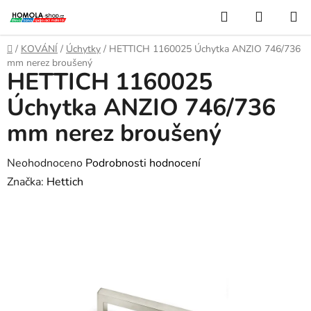
Přejít
Hledat
NÁKUP
na
KOŠÍK
obsah
Domů
/
KOVÁNÍ
/
Úchytky
/
HETTICH 1160025 Úchytka ANZIO 746/736
mm nerez broušený
HETTICH 1160025
Úchytka ANZIO 746/736
mm nerez broušený
Průměrné
Neohodnoceno
Podrobnosti hodnocení
hodnocení
Značka:
Hettich
produktu
je
0,0
z
5
hvězdiček.