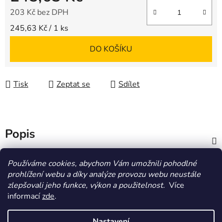
203 Kč bez DPH
Měrná cena:
245,63 Kč / 1 ks
DO KOŠÍKU
Tisk
Zeptat se
Sdílet
Popis
Diskuze
Používáme cookies, abychom Vám umožnili pohodlné
prohlížení webu a díky analýze provozu webu neustále
zlepšovali jeho funkce, výkon a použitelnost.
Více
Z
informací
zde
.
á
HOMOLA-shop.cz
ZDE NAJDETE VÝDEJNÍ MÍSTO
p
Nastavení