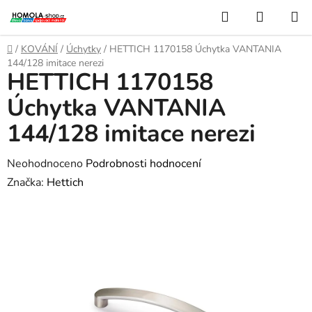
Přejít
Hledat
NÁKUP
na
KOŠÍK
obsah
Domů
/
KOVÁNÍ
/
Úchytky
/
HETTICH 1170158 Úchytka VANTANIA
144/128 imitace nerezi
HETTICH 1170158
Úchytka VANTANIA
144/128 imitace nerezi
Průměrné
Neohodnoceno
Podrobnosti hodnocení
hodnocení
Značka:
Hettich
produktu
je
0,0
z
5
hvězdiček.