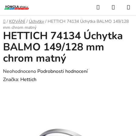
Přejít
Hledat
NÁKUP
na
KOŠÍK
obsah
Domů
/
KOVÁNÍ
/
Úchytky
/
HETTICH 74134 Úchytka BALMO 149/128
mm chrom matný
HETTICH 74134 Úchytka
BALMO 149/128 mm
chrom matný
Průměrné
Neohodnoceno
Podrobnosti hodnocení
hodnocení
Značka:
Hettich
produktu
je
0,0
z
5
hvězdiček.