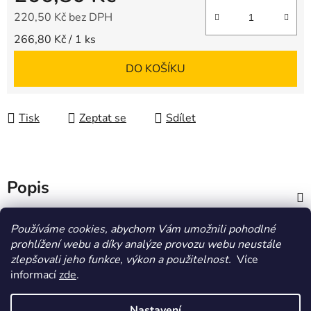
220,50 Kč bez DPH
Měrná cena:
266,80 Kč / 1 ks
DO KOŠÍKU
Tisk
Zeptat se
Sdílet
Popis
Diskuze
Používáme cookies, abychom Vám umožnili pohodlné
prohlížení webu a díky analýze provozu webu neustále
zlepšovali jeho funkce, výkon a použitelnost.
Více
Z
informací
zde
.
á
HOMOLA-shop.cz
ZDE NAJDETE VÝDEJNÍ MÍSTO
p
Nastavení