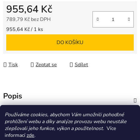
955,64 Kč
789,79 Kč bez DPH
Měrná cena:
955,64 Kč / 1 ks
DO KOŠÍKU
Tisk
Zeptat se
Sdílet
Popis
Diskuze
Používáme cookies, abychom Vám umožnili pohodlné
prohlížení webu a díky analýze provozu webu neustále
zlepšovali jeho funkce, výkon a použitelnost.
Více
Z
informací
zde
.