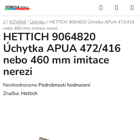
Přejít
Hledat
NÁKUP
na
KOŠÍK
obsah
Domů
/
KOVÁNÍ
/
Úchytky
/
HETTICH 9064820 Úchytka APUA 472/416
nebo 460 mm imitace nerezi
HETTICH 9064820
Úchytka APUA 472/416
nebo 460 mm imitace
nerezi
Průměrné
Neohodnoceno
Podrobnosti hodnocení
hodnocení
Značka:
Hettich
produktu
je
0,0
z
5