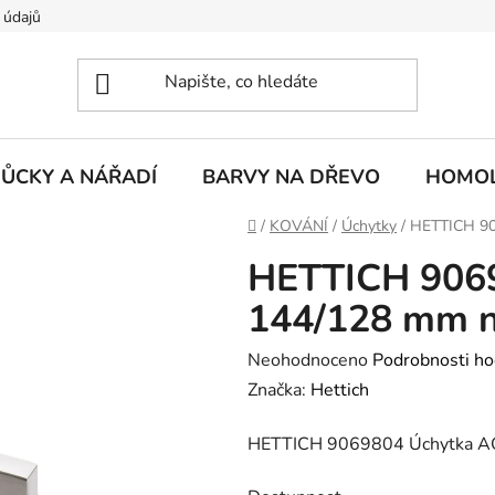
 údajů
ŮCKY A NÁŘADÍ
BARVY NA DŘEVO
HOMOL
Domů
/
KOVÁNÍ
/
Úchytky
/
HETTICH 90
HETTICH 906
144/128 mm n
Průměrné
Neohodnoceno
Podrobnosti ho
hodnocení
Značka:
Hettich
produktu
HETTICH 9069804 Úchytka A
je
0,0