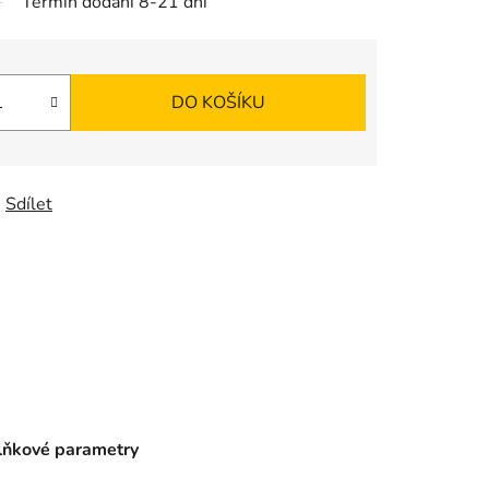
Termín dodání 8-21 dní
DO KOŠÍKU
Sdílet
ňkové parametry