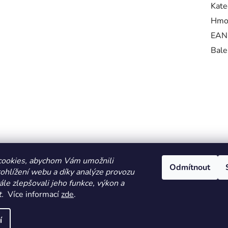
Kate
Hmo
EAN
Bale
cookies, abychom Vám umožnili
Odmítnout
ohlížení webu a díky analýze provozu
le zlepšovali jeho funkce, výkon a
.
Více informací
zde
.
HOMOLA-shop.cz
ZDE NAJDETE VÝDEJNÍ MÍSTO
í