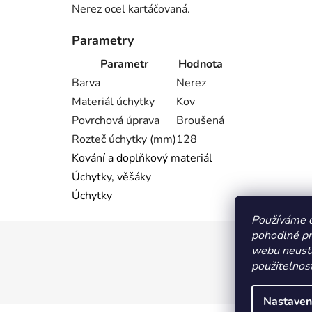
Nerez ocel kartáčovaná.
Parametry
Parametr
Hodnota
Barva
Nerez
Materiál úchytky
Kov
Povrchová úprava
Broušená
Rozteč úchytky (mm)
128
Kování a doplňkový materiál
Úchytky, věšáky
Úchytky
Používáme 
pohodlné pr
Z
webu neustá
á
použitelnost
p
a
Nastaven