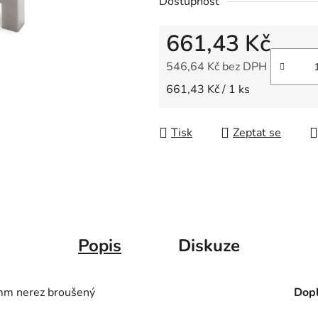
Dostupnost
z
5
661,43 Kč
hvězdiček.
546,64 Kč bez DPH
Měrná cena:
661,43 Kč / 1 ks
Tisk
Zeptat se
Popis
Diskuze
m nerez broušený
Dopl