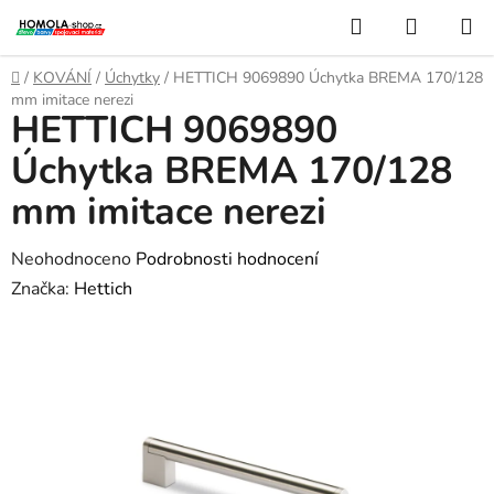
Přejít
Hledat
NÁKUP
na
KOŠÍK
obsah
Domů
/
KOVÁNÍ
/
Úchytky
/
HETTICH 9069890 Úchytka BREMA 170/128
mm imitace nerezi
HETTICH 9069890
Úchytka BREMA 170/128
mm imitace nerezi
Průměrné
Neohodnoceno
Podrobnosti hodnocení
hodnocení
Značka:
Hettich
produktu
je
0,0
z
5
hvězdiček.