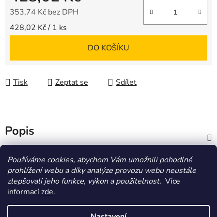
353,74 Kč bez DPH
Měrná cena:
428,02 Kč / 1 ks
DO KOŠÍKU
Tisk
Zeptat se
Sdílet
Popis
Diskuze
Používáme cookies, abychom Vám umožnili pohodlné
prohlížení webu a díky analýze provozu webu neustále
zlepšovali jeho funkce, výkon a použitelnost.
Více
Z
informací
zde
.
á
HOMOLA-shop.cz
ZDE NAJDETE VÝDEJNÍ MÍSTO
p
Nastavení