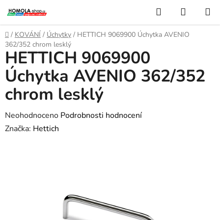
Přejít
Hledat
NÁKUP
na
KOŠÍK
obsah
Domů
/
KOVÁNÍ
/
Úchytky
/
HETTICH 9069900 Úchytka AVENIO
362/352 chrom lesklý
HETTICH 9069900
Úchytka AVENIO 362/352
chrom lesklý
Průměrné
Neohodnoceno
Podrobnosti hodnocení
hodnocení
Značka:
Hettich
produktu
je
0,0
z
5
hvězdiček.