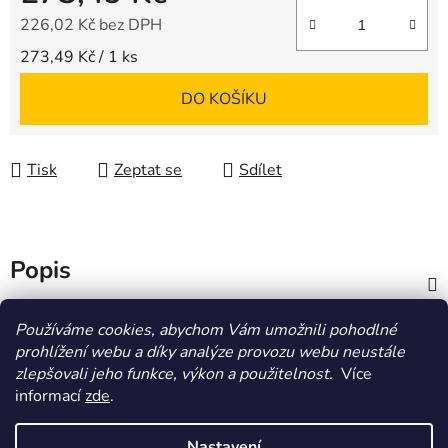
226,02 Kč bez DPH
Měrná cena:
273,49 Kč / 1 ks
DO KOŠÍKU
Tisk
Zeptat se
Sdílet
Popis
Diskuze
Používáme cookies, abychom Vám umožnili pohodlné
prohlížení webu a díky analýze provozu webu neustále
zlepšovali jeho funkce, výkon a použitelnost.
Více
Z
informací
zde
.
á
HOMOLA-shop.cz
ZDE NAJDETE VÝDEJNÍ MÍSTO
p
Nastavení