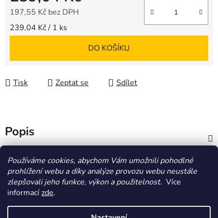
197,55 Kč bez DPH
Měrná cena:
239,04 Kč / 1 ks
DO KOŠÍKU
Tisk
Zeptat se
Sdílet
Popis
Diskuze
Používáme cookies, abychom Vám umožnili pohodlné
prohlížení webu a díky analýze provozu webu neustále
zlepšovali jeho funkce, výkon a použitelnost.
Více
Z
informací
zde
.
á
HOMOLA-shop.cz
ZDE NAJDETE VÝDEJNÍ MÍSTO
p
Nastavení