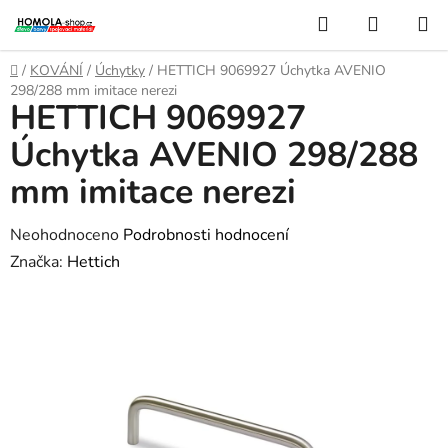
Přejít
Hledat
NÁKUP
na
KOŠÍK
obsah
Domů
/
KOVÁNÍ
/
Úchytky
/
HETTICH 9069927 Úchytka AVENIO
298/288 mm imitace nerezi
HETTICH 9069927
Úchytka AVENIO 298/288
mm imitace nerezi
Průměrné
Neohodnoceno
Podrobnosti hodnocení
hodnocení
Značka:
Hettich
produktu
je
0,0
z
5
hvězdiček.