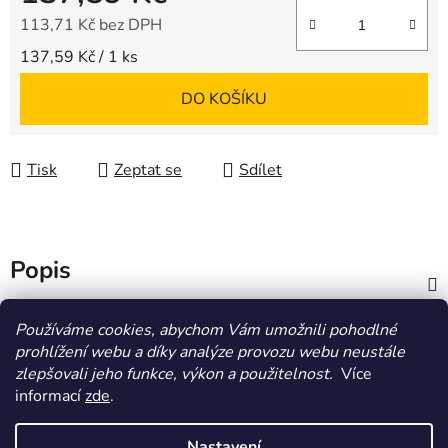
113,71 Kč bez DPH
Měrná cena:
137,59 Kč / 1 ks
DO KOŠÍKU
Tisk
Zeptat se
Sdílet
Popis
Diskuze
Používáme cookies, abychom Vám umožnili pohodlné
prohlížení webu a díky analýze provozu webu neustále
zlepšovali jeho funkce, výkon a použitelnost.
Více
Z
informací
zde
.
á
HOMOLA-shop.cz
ZDE NAJDETE VÝDEJNÍ MÍSTO
p
Nastavení