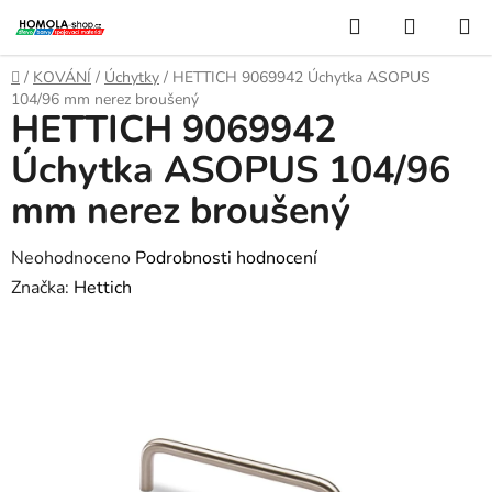
Přejít
Hledat
NÁKUP
na
KOŠÍK
obsah
Domů
/
KOVÁNÍ
/
Úchytky
/
HETTICH 9069942 Úchytka ASOPUS
104/96 mm nerez broušený
HETTICH 9069942
Úchytka ASOPUS 104/96
mm nerez broušený
Průměrné
Neohodnoceno
Podrobnosti hodnocení
hodnocení
Značka:
Hettich
produktu
je
0,0
z
5
hvězdiček.