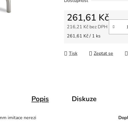
Dostupnost
z
5
261,61 Kč
hvězdiček.
216,21 Kč bez DPH
Měrná cena:
261,61 Kč / 1 ks
Tisk
Zeptat se
Popis
Diskuze
m imitace nerezi
Dopl