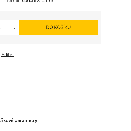
Termín dodání 8-21 dní
DO KOŠÍKU
Sdílet
ňkové parametry