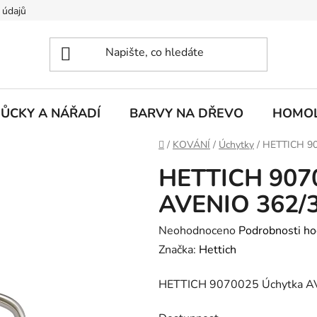
 údajů
ŮCKY A NÁŘADÍ
BARVY NA DŘEVO
HOMOL
Domů
/
KOVÁNÍ
/
Úchytky
/
HETTICH 90
HETTICH 907
AVENIO 362/3
Průměrné
Neohodnoceno
Podrobnosti ho
hodnocení
Značka:
Hettich
produktu
HETTICH 9070025 Úchytka AV
je
0,0