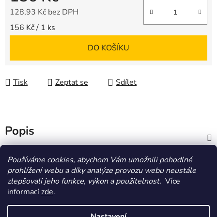
128,93 Kč bez DPH
Měrná cena:
156 Kč / 1 ks
DO KOŠÍKU
Tisk
Zeptat se
Sdílet
Popis
Diskuze
Používáme cookies, abychom Vám umožnili pohodlné
prohlížení webu a díky analýze provozu webu neustále
zlepšovali jeho funkce, výkon a použitelnost.
Více
Z
informací
zde
.
á
HOMOLA-shop.cz
ZDE NAJDETE VÝDEJNÍ MÍSTO
p
Nastavení