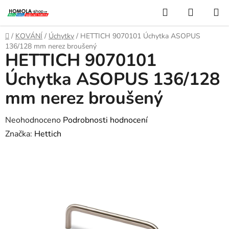
Přejít
Hledat
NÁKUP
na
KOŠÍK
obsah
Domů
/
KOVÁNÍ
/
Úchytky
/
HETTICH 9070101 Úchytka ASOPUS
136/128 mm nerez broušený
HETTICH 9070101
Úchytka ASOPUS 136/128
mm nerez broušený
Průměrné
Neohodnoceno
Podrobnosti hodnocení
hodnocení
Značka:
Hettich
produktu
je
0,0
z
5
hvězdiček.