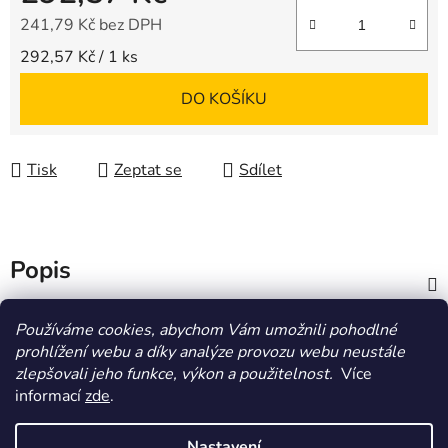
241,79 Kč bez DPH
Měrná cena:
292,57 Kč / 1 ks
DO KOŠÍKU
Tisk
Zeptat se
Sdílet
Popis
Diskuze
Používáme cookies, abychom Vám umožnili pohodlné
prohlížení webu a díky analýze provozu webu neustále
zlepšovali jeho funkce, výkon a použitelnost.
Více
Z
informací
zde
.
á
HOMOLA-shop.cz
ZDE NAJDETE VÝDEJNÍ MÍSTO
p
Nastavení