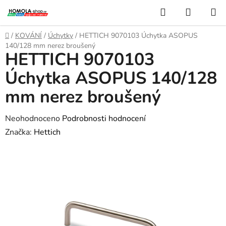
Přejít
Hledat
NÁKUP
na
KOŠÍK
obsah
Domů
/
KOVÁNÍ
/
Úchytky
/
HETTICH 9070103 Úchytka ASOPUS
140/128 mm nerez broušený
HETTICH 9070103
Úchytka ASOPUS 140/128
mm nerez broušený
Průměrné
Neohodnoceno
Podrobnosti hodnocení
hodnocení
Značka:
Hettich
produktu
je
0,0
z
5
hvězdiček.