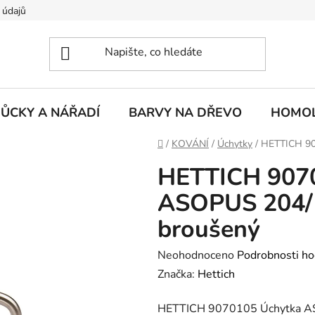
 údajů
ŮCKY A NÁŘADÍ
BARVY NA DŘEVO
HOMOL
Domů
/
KOVÁNÍ
/
Úchytky
/
HETTICH 90
HETTICH 907
ASOPUS 204/
broušený
Průměrné
Neohodnoceno
Podrobnosti ho
hodnocení
Značka:
Hettich
produktu
HETTICH 9070105 Úchytka A
je