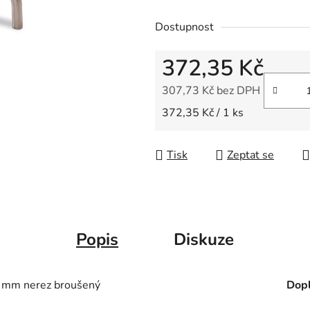
0,0
Dostupnost
z
5
372,35 Kč
hvězdiček.
307,73 Kč bez DPH
Měrná cena:
372,35 Kč / 1 ks
Tisk
Zeptat se
Popis
Diskuze
mm nerez broušený
Dopl