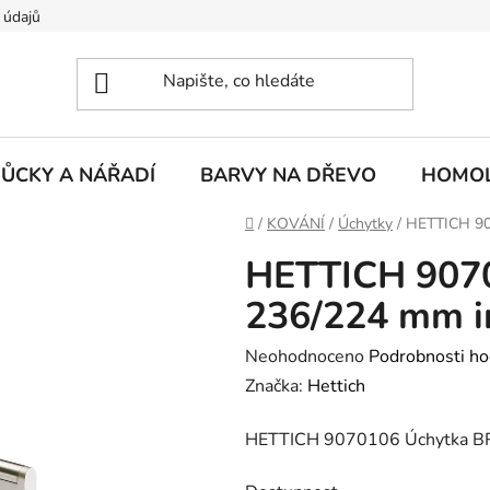
 údajů
ŮCKY A NÁŘADÍ
BARVY NA DŘEVO
HOMOL
Domů
/
KOVÁNÍ
/
Úchytky
/
HETTICH 90
HETTICH 907
236/224 mm im
Průměrné
Neohodnoceno
Podrobnosti ho
hodnocení
Značka:
Hettich
produktu
HETTICH 9070106 Úchytka BR
je
0,0