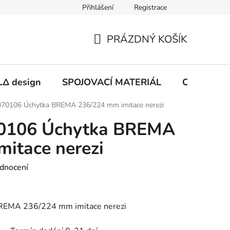
Přihlášení
Registrace
PRÁZDNÝ KOŠÍK
NÁKUPNÍ
KOŠÍK
Δ design
SPOJOVACÍ MATERIÁL
CHEMIE
70106 Úchytka BREMA 236/224 mm imitace nerezi
0106 Úchytka BREMA
itace nerezi
dnocení
EMA 236/224 mm imitace nerezi