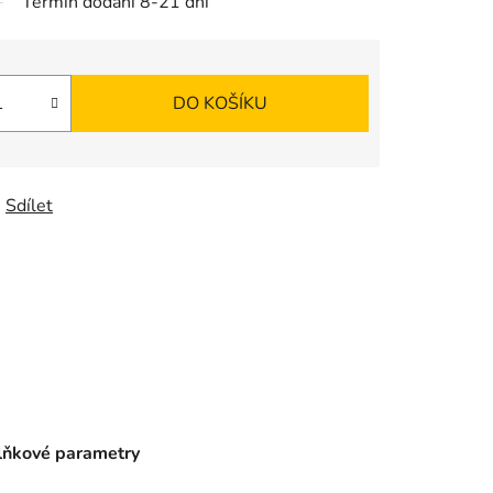
Termín dodání 8-21 dní
DO KOŠÍKU
Sdílet
ňkové parametry