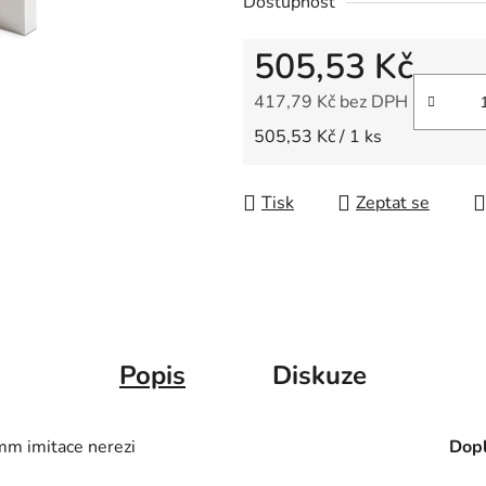
Dostupnost
z
5
505,53 Kč
hvězdiček.
417,79 Kč bez DPH
Měrná cena:
505,53 Kč / 1 ks
Tisk
Zeptat se
Popis
Diskuze
 imitace nerezi
Dopl