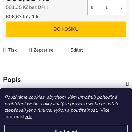
501,35 Kč bez DPH
Měrná cena:
606,63 Kč / 1 ks
DO KOŠÍKU
Tisk
Zeptat se
Sdílet
Popis
Diskuze
Používáme cookies, abychom Vám umožnili pohodlné
prohlížení webu a díky analýze provozu webu neustále
zlepšovali jeho funkce, výkon a použitelnost.
Více
Z
informací
zde
.
á
HOMOLA-shop.cz
ZDE NAJDETE VÝDEJNÍ MÍSTO
p
Nastavení