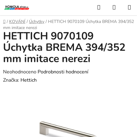
Přejít
Hledat
NÁKUP
na
KOŠÍK
obsah
Domů
/
KOVÁNÍ
/
Úchytky
/
HETTICH 9070109 Úchytka BREMA 394/352
mm imitace nerezi
HETTICH 9070109
Úchytka BREMA 394/352
mm imitace nerezi
Průměrné
Neohodnoceno
Podrobnosti hodnocení
hodnocení
Značka:
Hettich
produktu
je
0,0
z
5
hvězdiček.