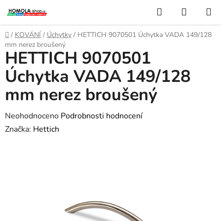
Přejít
Hledat
NÁKUP
na
KOŠÍK
obsah
Domů
/
KOVÁNÍ
/
Úchytky
/
HETTICH 9070501 Úchytka VADA 149/128
mm nerez broušený
HETTICH 9070501
Úchytka VADA 149/128
mm nerez broušený
Průměrné
Neohodnoceno
Podrobnosti hodnocení
hodnocení
Značka:
Hettich
produktu
je
0,0
z
5
hvězdiček.