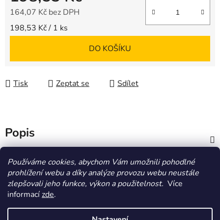
164,07 Kč bez DPH
Měrná cena:
198,53 Kč / 1 ks
DO KOŠÍKU
Tisk
Zeptat se
Sdílet
Popis
Diskuze
Používáme cookies, abychom Vám umožnili pohodlné
prohlížení webu a díky analýze provozu webu neustále
zlepšovali jeho funkce, výkon a použitelnost.
Více
Z
informací
zde
.
á
HOMOLA-shop.cz
ZDE NAJDETE VÝDEJNÍ MÍSTO
p
Nastavení