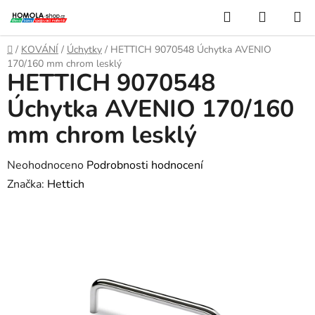
Přejít
Hledat
NÁKUP
na
KOŠÍK
obsah
Domů
/
KOVÁNÍ
/
Úchytky
/
HETTICH 9070548 Úchytka AVENIO
170/160 mm chrom lesklý
HETTICH 9070548
Úchytka AVENIO 170/160
mm chrom lesklý
Průměrné
Neohodnoceno
Podrobnosti hodnocení
hodnocení
Značka:
Hettich
produktu
je
0,0
z
5
hvězdiček.