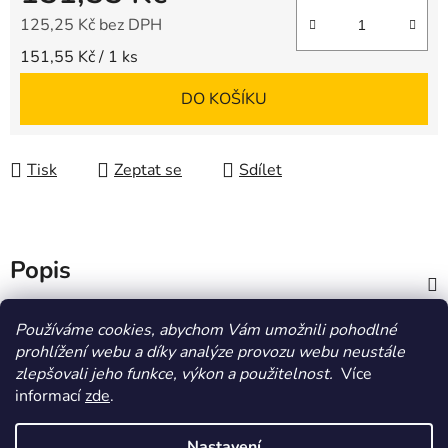
125,25 Kč bez DPH
Měrná cena:
151,55 Kč / 1 ks
DO KOŠÍKU
Tisk
Zeptat se
Sdílet
Popis
Diskuze
Používáme cookies, abychom Vám umožnili pohodlné
prohlížení webu a díky analýze provozu webu neustále
zlepšovali jeho funkce, výkon a použitelnost.
Více
Z
informací
zde
.
á
HOMOLA-shop.cz
ZDE NAJDETE VÝDEJNÍ MÍSTO
p
Nastavení