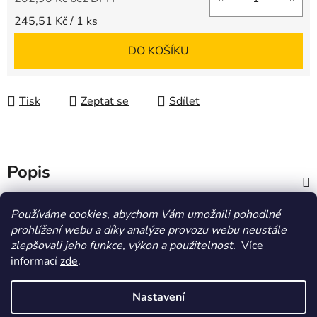
Měrná cena:
245,51 Kč / 1 ks
DO KOŠÍKU
Tisk
Zeptat se
Sdílet
Popis
Diskuze
Používáme cookies, abychom Vám umožnili pohodlné
prohlížení webu a díky analýze provozu webu neustále
zlepšovali jeho funkce, výkon a použitelnost.
Více
Z
informací
zde
.
á
HOMOLA-shop.cz
ZDE NAJDETE VÝDEJNÍ MÍSTO
p
Nastavení
a