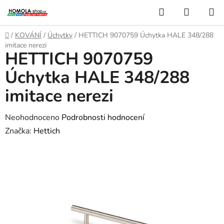
Přejít
Hledat
NÁKUP
na
KOŠÍK
obsah
Domů
/
KOVÁNÍ
/
Úchytky
/
HETTICH 9070759 Úchytka HALE 348/288
imitace nerezi
HETTICH 9070759
Úchytka HALE 348/288
imitace nerezi
Průměrné
Neohodnoceno
Podrobnosti hodnocení
hodnocení
Značka:
Hettich
produktu
je
0,0
z
5
hvězdiček.