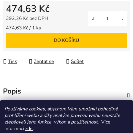
474,63 Kč
392,26 Kč bez DPH
Měrná cena:
474,63 Kč / 1 ks
DO KOŠÍKU
Tisk
Zeptat se
Sdílet
Popis
Diskuze
Používáme cookies, abychom Vám umožnili pohodlné
prohlížení webu a díky analýze provozu webu neustále
zlepšovali jeho funkce, výkon a použitelnost.
Více
Z
informací
zde
.