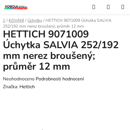
Přejít
Hledat
NÁKUP
na
KOŠÍK
obsah
Domů
/
KOVÁNÍ
/
Úchytky
/
HETTICH 9071009 Úchytka SALVIA
252/192 mm nerez broušený; průměr 12 mm
HETTICH 9071009
Úchytka SALVIA 252/192
mm nerez broušený;
průměr 12 mm
Průměrné
Neohodnoceno
Podrobnosti hodnocení
hodnocení
Značka:
Hettich
produktu
je
0,0
z
5