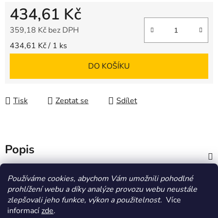
434,61 Kč
359,18 Kč bez DPH
Měrná cena:
434,61 Kč / 1 ks
DO KOŠÍKU
Tisk
Zeptat se
Sdílet
Popis
Diskuze
Používáme cookies, abychom Vám umožnili pohodlné
prohlížení webu a díky analýze provozu webu neustále
zlepšovali jeho funkce, výkon a použitelnost.
Více
Z
informací
zde
.