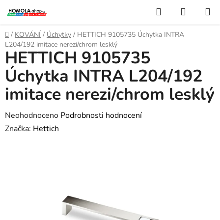
Přejít
Hledat
NÁKUP
na
KOŠÍK
obsah
Domů
/
KOVÁNÍ
/
Úchytky
/
HETTICH 9105735 Úchytka INTRA
L204/192 imitace nerezi/chrom lesklý
HETTICH 9105735
Úchytka INTRA L204/192
imitace nerezi/chrom lesklý
Průměrné
Neohodnoceno
Podrobnosti hodnocení
hodnocení
Značka:
Hettich
produktu
je
0,0
z
5
hvězdiček.