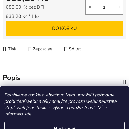
688,60 Kč bez DPH
Měrná cena:
833,20 Kč / 1 ks
DO KOŠÍKU
Tisk
Zeptat se
Sdílet
Popis
Diskuze
Používáme cookies, abychom Vám umožnili pohodlné
prohlížení webu a díky analýze provozu webu neustále
zlepšovali jeho funkce, výkon a použitelnost.
Více
Z
informací
zde
.
á
HOMOLA-shop.cz
ZDE NAJDETE VÝDEJNÍ MÍSTO
p
Nastavení