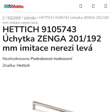
Přejít
Hledat
NÁKUP
na
KOŠÍK
obsah
Domů
/
KOVÁNÍ
/
Úchytky
/
HETTICH 9105743 Úchytka ZENGA 201/192
mm imitace nerezi levá
HETTICH 9105743
Úchytka ZENGA 201/192
mm imitace nerezi levá
Průměrné
Neohodnoceno
Podrobnosti hodnocení
hodnocení
Značka:
Hettich
produktu
je
0,0
z
5
hvězdiček.