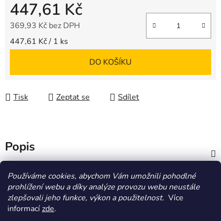
447,61 Kč
369,93 Kč bez DPH
Měrná cena:
447,61 Kč / 1 ks
DO KOŠÍKU
Tisk
Zeptat se
Sdílet
Popis
Diskuze
Používáme cookies, abychom Vám umožnili pohodlné
prohlížení webu a díky analýze provozu webu neustále
zlepšovali jeho funkce, výkon a použitelnost.
Více
Z
informací
zde
.
á
HOMOLA-shop.cz
ZDE NAJDETE VÝDEJNÍ MÍSTO