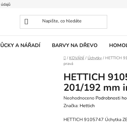
 údajů
ŮCKY A NÁŘADÍ
BARVY NA DŘEVO
HOMOL
Domů
/
KOVÁNÍ
/
Úchytky
/
HETTICH 91
pravá
HETTICH 910
201/192 mm im
Průměrné
Neohodnoceno
Podrobnosti ho
hodnocení
Značka:
Hettich
produktu
HETTICH 9105747 Úchytka ZE
je