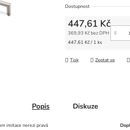
0,0
Dostupnost
z
5
447,61 Kč
hvězdiček.
369,93 Kč bez DPH
Měrná cena:
447,61 Kč / 1 ks
Tisk
Zeptat se
Popis
Diskuze
imitace nerezi pravá
Dopl