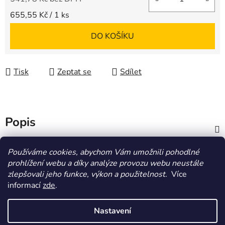
Měrná cena:
655,55 Kč / 1 ks
DO KOŠÍKU
Tisk
Zeptat se
Sdílet
Popis
Diskuze
Používáme cookies, abychom Vám umožnili pohodlné
prohlížení webu a díky analýze provozu webu neustále
zlepšovali jeho funkce, výkon a použitelnost.
Více
Z
informací
zde
.
á
HOMOLA-shop.cz
ZDE NAJDETE VÝDEJNÍ MÍSTO
p
Nastavení
a