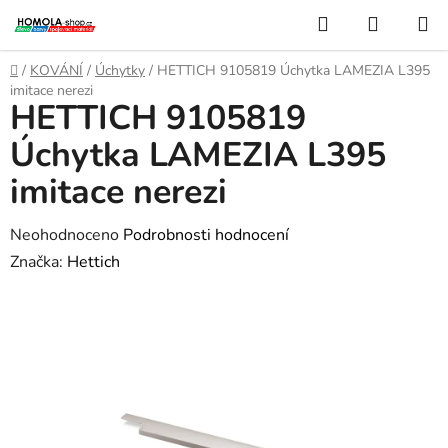
Přejít
Hledat
NÁKUP
na
KOŠÍK
obsah
Domů
/
KOVÁNÍ
/
Úchytky
/
HETTICH 9105819 Úchytka LAMEZIA L395
imitace nerezi
HETTICH 9105819
Úchytka LAMEZIA L395
imitace nerezi
Průměrné
Neohodnoceno
Podrobnosti hodnocení
hodnocení
Značka:
Hettich
produktu
je
0,0
z
5
hvězdiček.