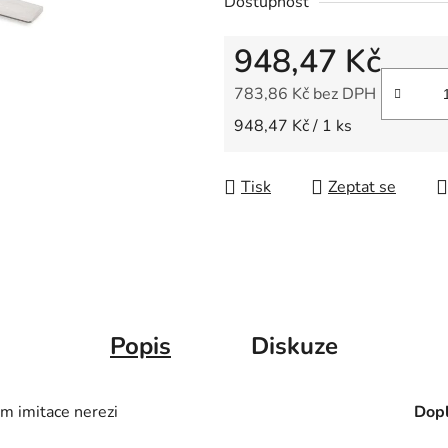
Dostupnost
z
5
948,47 Kč
hvězdiček.
783,86 Kč bez DPH
Měrná cena:
948,47 Kč / 1 ks
Tisk
Zeptat se
Popis
Diskuze
 imitace nerezi
Dopl