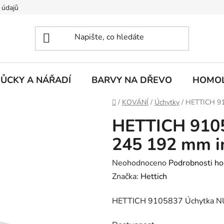
 údajů
ŮCKY A NÁŘADÍ
BARVY NA DŘEVO
HOMOL
Domů
/
KOVÁNÍ
/
Úchytky
/
HETTICH 91
HETTICH 910
245 192 mm im
Průměrné
Neohodnoceno
Podrobnosti ho
hodnocení
Značka:
Hettich
produktu
HETTICH 9105837 Úchytka NU
je
0,0