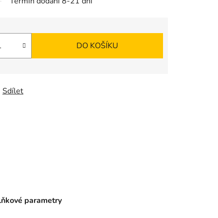
Termín dodání 8-21 dní
DO KOŠÍKU
Sdílet
ňkové parametry