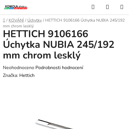
Přejít
Hledat
NÁKUP
na
KOŠÍK
obsah
Domů
/
KOVÁNÍ
/
Úchytky
/
HETTICH 9106166 Úchytka NUBIA 245/192
mm chrom lesklý
HETTICH 9106166
Úchytka NUBIA 245/192
mm chrom lesklý
Průměrné
Neohodnoceno
Podrobnosti hodnocení
hodnocení
Značka:
Hettich
produktu
je
0,0
z
5
hvězdiček.