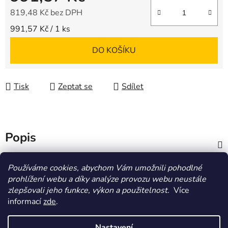
819,48 Kč bez DPH
Měrná cena:
991,57 Kč / 1 ks
DO KOŠÍKU
Tisk
Zeptat se
Sdílet
Popis
Diskuze
Používáme cookies, abychom Vám umožnili pohodlné
prohlížení webu a díky analýze provozu webu neustále
zlepšovali jeho funkce, výkon a použitelnost.
Více
Z
informací
zde
.
á
HOMOLA-shop.cz
ZDE NAJDETE VÝDEJNÍ MÍSTO
p
Nastavení