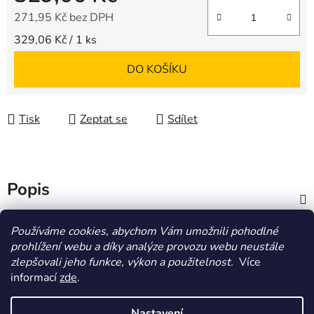
271,95 Kč bez DPH
Měrná cena:
329,06 Kč / 1 ks
DO KOŠÍKU
Tisk
Zeptat se
Sdílet
Popis
Diskuze
Používáme cookies, abychom Vám umožnili pohodlné
prohlížení webu a díky analýze provozu webu neustále
zlepšovali jeho funkce, výkon a použitelnost.
Více
Z
informací
zde
.
á
HOMOLA-shop.cz
ZDE NAJDETE VÝDEJNÍ MÍSTO
p
Nastavení