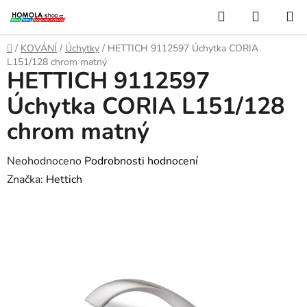
Přejít
Hledat
NÁKUP
na
KOŠÍK
obsah
Domů
/
KOVÁNÍ
/
Úchytky
/
HETTICH 9112597 Úchytka CORIA
L151/128 chrom matný
HETTICH 9112597
Úchytka CORIA L151/128
chrom matný
Průměrné
Neohodnoceno
Podrobnosti hodnocení
hodnocení
Značka:
Hettich
produktu
je
0,0
z
5
hvězdiček.