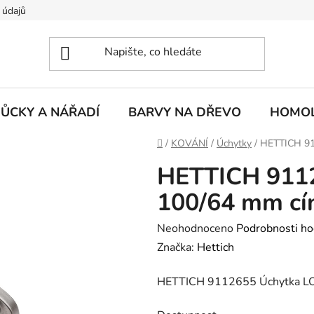
 údajů
ŮCKY A NÁŘADÍ
BARVY NA DŘEVO
HOMOL
Domů
/
KOVÁNÍ
/
Úchytky
/
HETTICH 91
HETTICH 911
100/64 mm cí
Průměrné
Neohodnoceno
Podrobnosti ho
hodnocení
Značka:
Hettich
produktu
HETTICH 9112655 Úchytka L
je
0,0