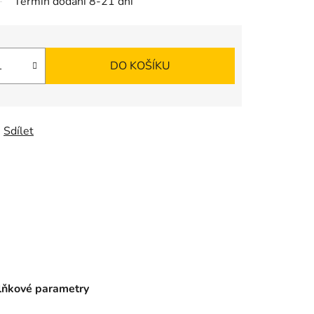
Termín dodání 8-21 dní
DO KOŠÍKU
Sdílet
ňkové parametry