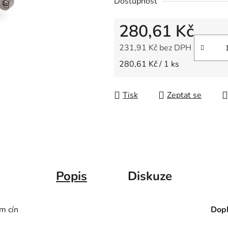
Dostupnost
z
5
280,61 Kč
hvězdiček.
231,91 Kč bez DPH
Měrná cena:
280,61 Kč / 1 ks
Tisk
Zeptat se
Popis
Diskuze
m cín
Dopl