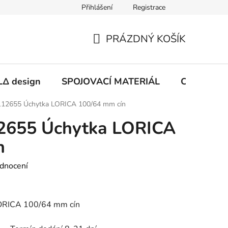
Přihlášení
Registrace
PRÁZDNÝ KOŠÍK
NÁKUPNÍ
KOŠÍK
Δ design
SPOJOVACÍ MATERIÁL
CHEMIE
12655 Úchytka LORICA 100/64 mm cín
2655 Úchytka LORICA
n
dnocení
ORICA 100/64 mm cín