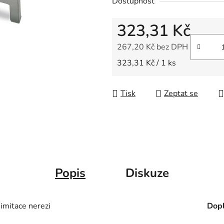
Dostupnost
z
5
323,31 Kč
hvězdiček.
267,20 Kč bez DPH
Měrná cena:
323,31 Kč / 1 ks
Tisk
Zeptat se
Popis
Diskuze
mitace nerezi
Dopl