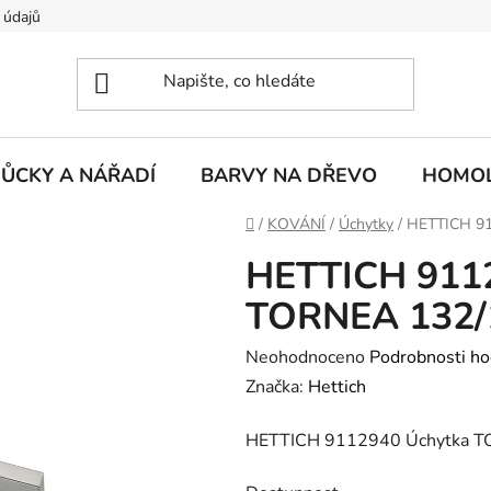
 údajů
ŮCKY A NÁŘADÍ
BARVY NA DŘEVO
HOMOL
Domů
/
KOVÁNÍ
/
Úchytky
/
HETTICH 91
HETTICH 911
TORNEA 132/1
Průměrné
Neohodnoceno
Podrobnosti ho
hodnocení
Značka:
Hettich
produktu
HETTICH 9112940 Úchytka TO
je
0,0