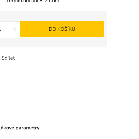
Termín dodání 8-21 dní
DO KOŠÍKU
Sdílet
ňkové parametry