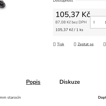
Dostupnost
z
5
105,37 Kč
hvězdiček.
87,08 Kč bez DPH
Měrná cena:
105,37 Kč / 1 ks
Tisk
Zeptat se
Popis
Diskuze
mm starocín
Dopl