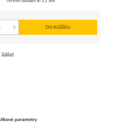
Termín dodání 8-21 dní
DO KOŠÍKU
Sdílet
ňkové parametry