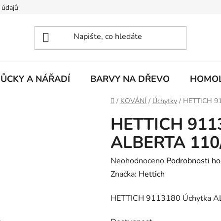
 údajů
ŮCKY A NÁŘADÍ
BARVY NA DŘEVO
HOMOL
Domů
/
KOVÁNÍ
/
Úchytky
/
HETTICH 91
HETTICH 911
ALBERTA 110/
Průměrné
Neohodnoceno
Podrobnosti ho
hodnocení
Značka:
Hettich
produktu
HETTICH 9113180 Úchytka A
je
0,0