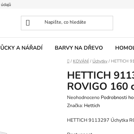
 údajů
ŮCKY A NÁŘADÍ
BARVY NA DŘEVO
HOMOL
Domů
/
KOVÁNÍ
/
Úchytky
/
HETTICH 91
HETTICH 911
ROVIGO 160 c
Průměrné
Neohodnoceno
Podrobnosti ho
hodnocení
Značka:
Hettich
produktu
HETTICH 9113297 Úchytka RO
je
0,0