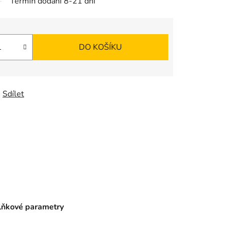
Termín dodání 8-21 dní
DO KOŠÍKU
Sdílet
ňkové parametry