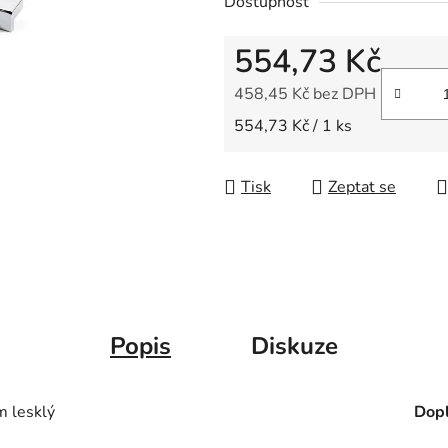
Dostupnost
z
5
554,73 Kč
hvězdiček.
458,45 Kč bez DPH
Měrná cena:
554,73 Kč / 1 ks
Tisk
Zeptat se
Popis
Diskuze
 lesklý
Dopl